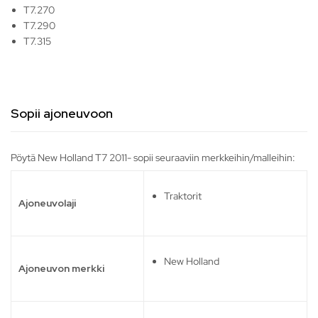
T7.270
T7.290
T7.315
Sopii ajoneuvoon
Pöytä New Holland T7 2011- sopii seuraaviin merkkeihin/malleihin:
Traktorit
Ajoneuvolaji
New Holland
Ajoneuvon merkki