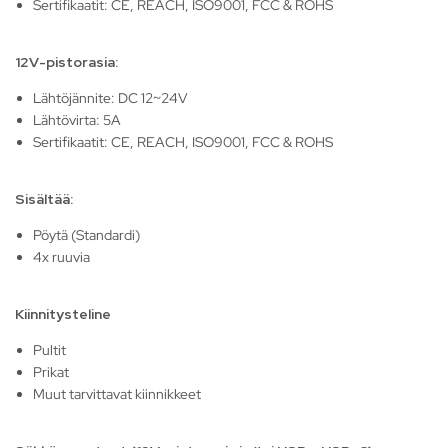
Sertifikaatit: CE, REACH, ISO9001, FCC & ROHS
12V-pistorasia:
Lähtöjännite: DC 12~24V
Lähtövirta: 5A
Sertifikaatit: CE, REACH, ISO9001, FCC & ROHS
Sisältää:
Pöytä (Standardi)
4x ruuvia
Kiinnitysteline
Pultit
Prikat
Muut tarvittavat kiinnikkeet