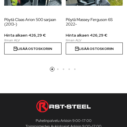
Pöytä Claas Arion 500 sarjaan
Pöytä Massey Ferguson 6S
(2013-)
2022-
Hinta alkaen
426,29
€
Hinta alkaen
426,29
€
LISÄÄ OSTOSKORIIN
LISÄÄ OSTOSKORIIN
Puhelinpalvelu Arkisin 9:00-17:00
Toimipisteiden Aukioloajat Arkisin 9:00-17:00