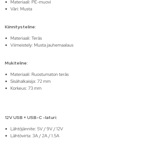
Materiaali: PE-muovi
Väri: Musta
Kiinnitysteline:
Materiaali: Teräs
Viimeistely: Musta jauhemaalaus
Mukiteline:
Materiaali: Ruostumaton teräs
Sisähalkaisija: 72 mm
Korkeus: 73 mm
12V USB + USB-C -laturi:
Lähtöjännite: 5V / 9V / 12V
Lähtövirta: 3A / 2A / 1.5A