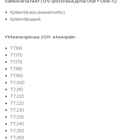
Sähkövarusteet (12V-pistorasia ja/tai USB + USB-C)
Kytkentärasia (esiasennettu)
Kytkentäkaapeli
Yhteensopivuus 2011- eteenpäin:
T7.165
T7.170
T7.175
T7.185
T7.190
T7.200
T7.210
T7.220
T7.225
T7.230
T7.235
T7.245
T7.250
T7.260