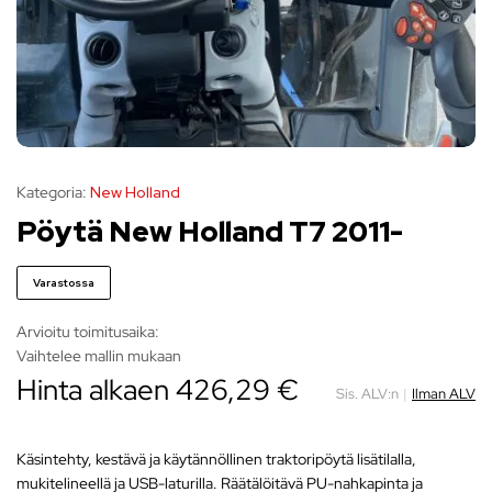
Kategoria:
New Holland
Pöytä New Holland T7 2011-
Varastossa
Arvioitu toimitusaika:
Vaihtelee mallin mukaan
Hinta alkaen
426,29
€
Sis. ALV:n
|
Ilman ALV
Käsintehty, kestävä ja käytännöllinen traktoripöytä lisätilalla,
mukitelineellä ja USB-laturilla. Räätälöitävä PU-nahkapinta ja