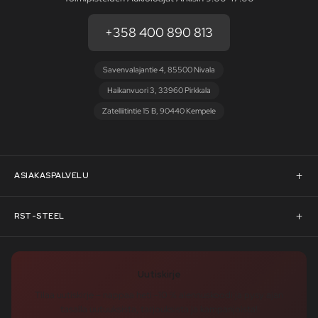
+358 400 890 813
Savenvalajantie 4, 85500 Nivala
Haikanvuori 3, 33960 Pirkkala
Zatelliitintie 15 B, 90440 Kempele
ASIAKASPALVELU
Asiakaspalvelu
RST-STEEL
Pyydä tarjous
RST-Steelin tarina
Uutiskirje
Rahoitus
rst-steel.com
Tilaa uutiskirje – nappaa heti -10 % alennuskoodi ja pysy ajan
tasalla uutuuksista, tarjouksista ja kampanjoista!