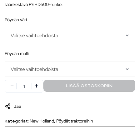
säänkestävä PEHD500-runko.
pöydän väri
pöydän malli
LISÄÄ OSTOSKORIIN
Jaa
Kategoriat:
New Holland
,
Pöydät traktoreihin