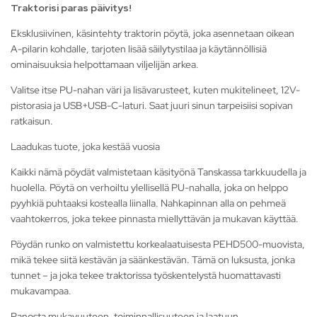
Traktorisi paras päivitys!
Eksklusiivinen, käsintehty traktorin pöytä, joka asennetaan oikean
A-pilarin kohdalle, tarjoten lisää säilytystilaa ja käytännöllisiä
ominaisuuksia helpottamaan viljelijän arkea.
Valitse itse PU-nahan väri ja lisävarusteet, kuten mukitelineet, 12V-
pistorasia ja USB+USB-C-laturi. Saat juuri sinun tarpeisiisi sopivan
ratkaisun.
Laadukas tuote, joka kestää vuosia
Kaikki nämä pöydät valmistetaan käsityönä Tanskassa tarkkuudella ja
huolella. Pöytä on verhoiltu ylellisellä PU-nahalla, joka on helppo
pyyhkiä puhtaaksi kostealla liinalla. Nahkapinnan alla on pehmeä
vaahtokerros, joka tekee pinnasta miellyttävän ja mukavan käyttää.
Pöydän runko on valmistettu korkealaatuisesta PEHD500-muovista,
mikä tekee siitä kestävän ja säänkestävän. Tämä on luksusta, jonka
tunnet – ja joka tekee traktorissa työskentelystä huomattavasti
mukavampaa.
Panosta mukavuuteen, toiminnallisuuteen ja laatuun