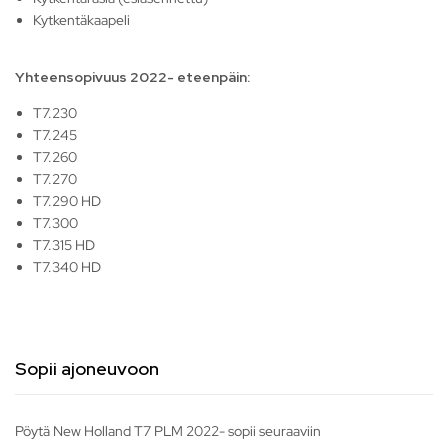
Kytkentäkaapeli
Yhteensopivuus 2022- eteenpäin:
T7.230
T7.245
T7.260
T7.270
T7.290 HD
T7.300
T7.315 HD
T7.340 HD
Sopii ajoneuvoon
Pöytä New Holland T7 PLM 2022- sopii seuraaviin