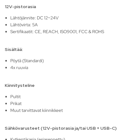
12V-pistorasia
Lähtöjännite: DC 12~24V
Lähtövirta: 5A
Sertifikaatit: CE, REACH, ISO9001, FCC & ROHS
Sisältää:
Pöytä (Standardi)
4x ruuvia
Kiinnitysteline
Pultit
Prikat
Muut tarvittavat kiinnikkeet
Sähkövarusteet (12V-pistorasia ja/tai USB + USB-C)
Kytkentärasia (esiasennettu)