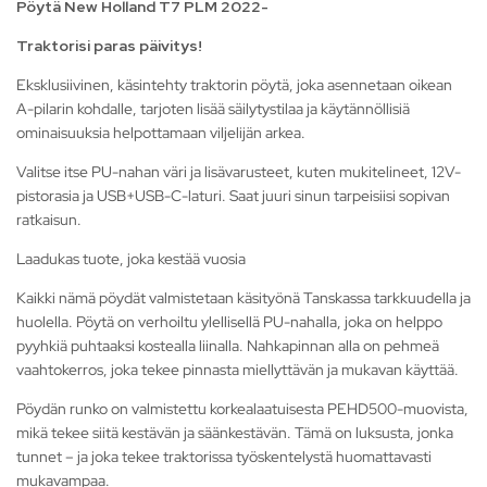
Pöytä New Holland T7 PLM 2022-
Traktorisi paras päivitys!
Eksklusiivinen, käsintehty traktorin pöytä, joka asennetaan oikean
A-pilarin kohdalle, tarjoten lisää säilytystilaa ja käytännöllisiä
ominaisuuksia helpottamaan viljelijän arkea.
Valitse itse PU-nahan väri ja lisävarusteet, kuten mukitelineet, 12V-
pistorasia ja USB+USB-C-laturi. Saat juuri sinun tarpeisiisi sopivan
ratkaisun.
Laadukas tuote, joka kestää vuosia
Kaikki nämä pöydät valmistetaan käsityönä Tanskassa tarkkuudella ja
huolella. Pöytä on verhoiltu ylellisellä PU-nahalla, joka on helppo
pyyhkiä puhtaaksi kostealla liinalla. Nahkapinnan alla on pehmeä
vaahtokerros, joka tekee pinnasta miellyttävän ja mukavan käyttää.
Pöydän runko on valmistettu korkealaatuisesta PEHD500-muovista,
mikä tekee siitä kestävän ja säänkestävän. Tämä on luksusta, jonka
tunnet – ja joka tekee traktorissa työskentelystä huomattavasti
mukavampaa.