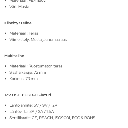
Materiaali: PE-muovi
Väri: Musta
Kiinnitysteline
Materiaali: Teräs
Viimeistely: Musta jauhemaalaus
Mukiteline
Materiaali: Ruostumaton teräs
Sisähalkaisija: 72 mm
Korkeus: 73 mm
12V USB + USB-C -laturi
Lähtöjännite: 5V / 9V / 12V
Lähtövirta: 3A / 2A / 1.5A
Sertifikaatit: CE, REACH, ISO9001, FCC & ROHS