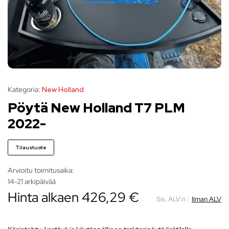
Kategoria:
New Holland
Pöytä New Holland T7 PLM
2022-
Tilaustuote
Arvioitu toimitusaika:
14-21 arkipäivää
Hinta alkaen
426,29
€
Sis. ALV:n
|
Ilman ALV