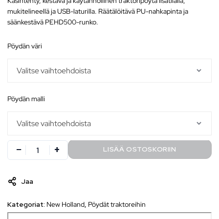
Käsintehty, kestävä ja käytännöllinen traktoripöytä
lisätilalla,
mukitelineellä ja USB-laturilla
. Räätälöitävä PU-nahkapinta ja
säänkestävä PEHD500-runko.
pöydän väri
pöydän malli
LISÄÄ OSTOSKORIIN
Jaa
Kategoriat:
New Holland
,
Pöydät traktoreihin