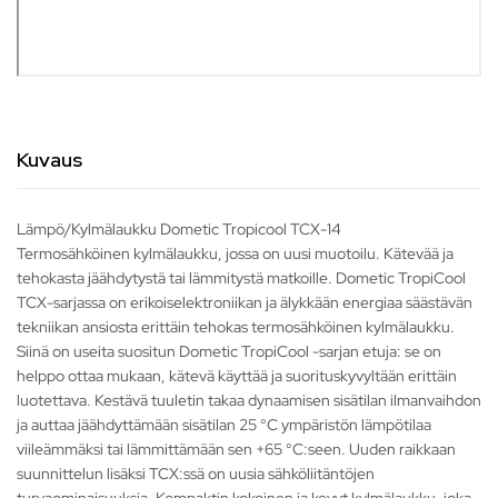
Kuvaus
Lämpö/Kylmälaukku Dometic Tropicool TCX-14
Termosähköinen kylmälaukku, jossa on uusi muotoilu. Kätevää ja
tehokasta jäähdytystä tai lämmitystä matkoille. Dometic TropiCool
TCX-sarjassa on erikoiselektroniikan ja älykkään energiaa säästävän
tekniikan ansiosta erittäin tehokas termosähköinen kylmälaukku.
Siinä on useita suositun Dometic TropiCool -sarjan etuja: se on
helppo ottaa mukaan, kätevä käyttää ja suorituskyvyltään erittäin
luotettava. Kestävä tuuletin takaa dynaamisen sisätilan ilmanvaihdon
ja auttaa jäähdyttämään sisätilan 25 °C ympäristön lämpötilaa
viileämmäksi tai lämmittämään sen +65 °C:seen. Uuden raikkaan
suunnittelun lisäksi TCX:ssä on uusia sähköliitäntöjen