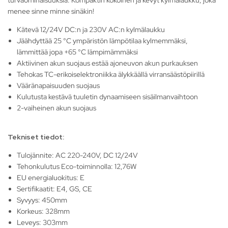
turvaominaisuuksia. Kompaktin kokoinen ja kevyt kylmälaukku, joka
menee sinne minne sinäkin!
Kätevä 12/24V DC:n ja 230V AC:n kylmälaukku
Jäähdyttää 25 °C ympäristön lämpötilaa kylmemmäksi,
lämmittää jopa +65 °C lämpimämmäksi
Aktiivinen akun suojaus estää ajoneuvon akun purkauksen
Tehokas TC-erikoiselektroniikka älykkäällä virransäästöpiirillä
Vääränapaisuuden suojaus
Kulutusta kestävä tuuletin dynaamiseen sisäilmanvaihtoon
2-vaiheinen akun suojaus
Tekniset tiedot:
Tulojännite: AC 220-240V, DC 12/24V
Tehonkulutus Eco-toiminnolla: 12,76W
EU energialuokitus: E
Sertifikaatit: E4, GS, CE
Syvyys: 450mm
Korkeus: 328mm
Leveys: 303mm