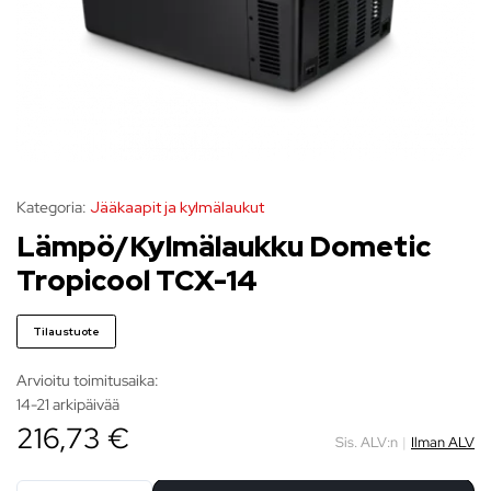
Kategoria:
Jääkaapit ja kylmälaukut
Lämpö/Kylmälaukku Dometic
Tropicool TCX-14
Tilaustuote
Arvioitu toimitusaika:
14-21 arkipäivää
216,73 €
Sis. ALV:n
|
Ilman ALV