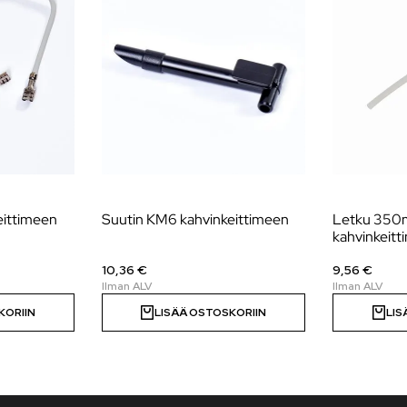
eittimeen
Suutin KM6 kahvinkeittimeen
Letku 35
kahvinkeit
10,36 €
9,56 €
KORIIN
LISÄÄ OSTOSKORIIN
LIS