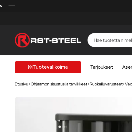
RST-
Kotimaista
Steel
laatua,
laatutietoiselle
Tuotevalikoima
Tarjoukset
Ase
autoilijalle
Etusivu
Ohjaamon sisustus ja tarvikkeet
Ruokailuvarusteet
Ved