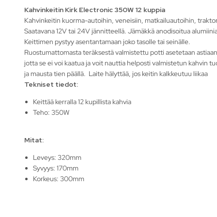
Kahvinkeitin Kirk Electronic 350W 12 kuppia
Kahvinkeitin kuorma-autoihin, veneisiin, matkailuautoihin, traktor
Saatavana 12V tai 24V jännitteellä. Jämäkkä anodisoitua alumiini
Keittimen pystyy asentantamaan joko tasolle tai seinälle.
Ruostumattomasta teräksestä valmistettu potti asetetaan astiaan
jotta se ei voi kaatua ja voit nauttia helposti valmistetun kahvin t
ja mausta tien päällä. Laite hälyttää, jos keitin kalkkeutuu liikaa
Tekniset tiedot:
Keittää kerralla 12 kupillista kahvia
Teho: 350W
Mitat:
Leveys: 320mm
Syvyys: 170mm
Korkeus: 300mm