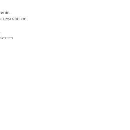
eihin.
a oleva rakenne.
,
uoksusta