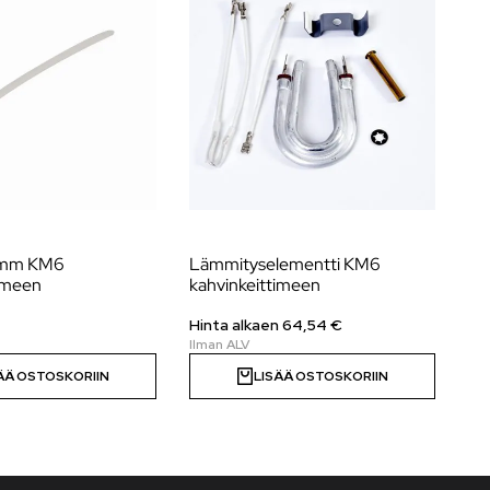
0mm KM6
Lämmityselementti KM6
Pi
timeen
kahvinkeittimeen
Hinta alkaen 64,54 €
Hi
ÄÄ OSTOSKORIIN
LISÄÄ OSTOSKORIIN