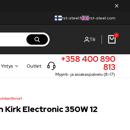
rst-steel.fi
rst-steel.com
0
Tili
+358 400 890
813
Yritys
Outlet
Myynti- ja asiakaspalvelu (8-17)
vinkeittimet
n Kirk Electronic 350W 12