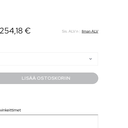
254,18
€
Sis. ALV:n
|
Ilman ALV
LISÄÄ OSTOSKORIIN
vinkeittimet