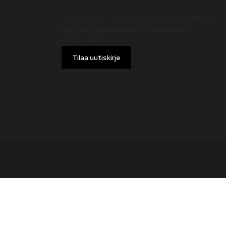
Uutiskirje
Tilaa uutiskirje – nappaa heti -10 % alennuskoodi ja
pysy ajan tasalla uutuuksista, tarjouksista ja
kampanjoista!
Tilaa uutiskirje