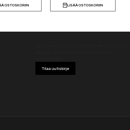
ÄÄ OSTOSKORIIN
LISÄÄ OSTOSKORIIN
Uutiskirje
Tilaa uutiskirje – nappaa heti -10 % alennuskoodi ja
pysy ajan tasalla uutuuksista, tarjouksista ja
kampanjoista!
Tilaa uutiskirje