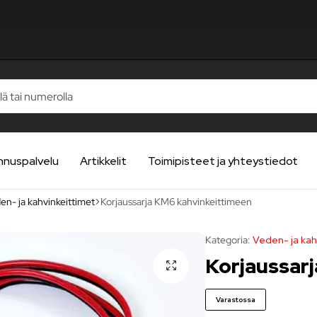
nnuspalvelu
Artikkelit
Toimipisteet ja yhteystiedot
en- ja kahvinkeittimet
Korjaussarja KM6 kahvinkeittimeen
Kategoria:
Veden- ja kah
Korjaussar
Varastossa