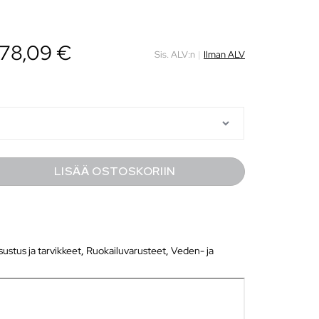
 78,09 €
Sis. ALV:n
|
Ilman ALV
LISÄÄ OSTOSKORIIN
ustus ja tarvikkeet
,
Ruokailuvarusteet
,
Veden- ja