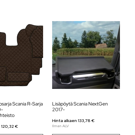
sarja Scania R-Sarja
Lisäpöytä Scania NextGen
Na
0-
2017-
Ne
hteisto
ma
Hinta alkaen 133,78 €
 120,32 €
Hi