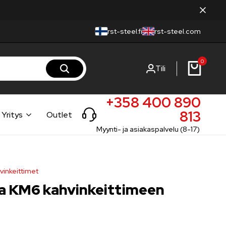
rst-steel.fi
rst-steel.com
0
Tili
+358 400 890
813
Yritys
Outlet
Myynti- ja asiakaspalvelu (8-17)
vinkeittimet
ja KM6 kahvinkeittimeen