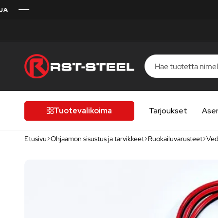
RST-
Kotimaista
Steel
laatua,
laatutietoiselle
Tuotevalikoima
Tarjoukset
Ase
autoilijalle
Etusivu
Ohjaamon sisustus ja tarvikkeet
Ruokailuvarusteet
Ved