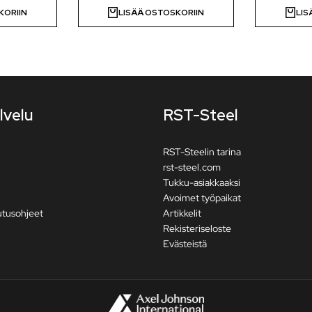
KORIIN
LISÄÄ OSTOSKORIIN
LIS
lvelu
RST-Steel
RST-Steelin tarina
rst-steel.com
Tukku-asiakkaaksi
Avoimet työpaikat
utusohjeet
Artikkelit
Rekisteriseloste
Evästeistä