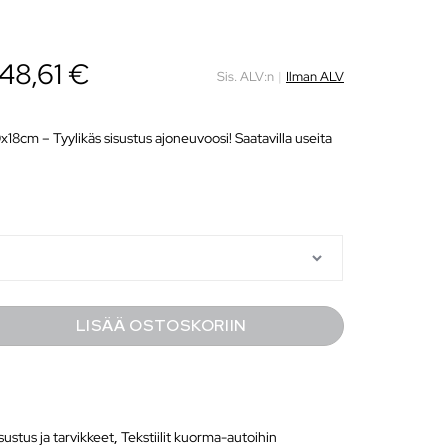
48,61
€
Sis. ALV:n
|
Ilman ALV
18cm – Tyylikäs sisustus ajoneuvoosi! Saatavilla useita
LISÄÄ OSTOSKORIIN
ustus ja tarvikkeet
,
Tekstiilit kuorma-autoihin