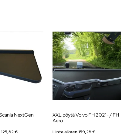
 Scania NextGen
XXL pöytä Volvo FH 2021- / FH
Na
Aero
20
Ma
 125,82 €
Hinta alkaen 159,28 €