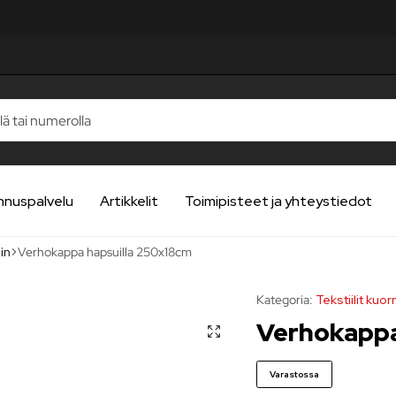
TELUA
TELUA
TELUA
TELUA
TELUA
nnuspalvelu
Artikkelit
Toimipisteet ja yhteystiedot
in
Verhokappa hapsuilla 250x18cm
Kategoria:
Tekstiilit kuo
Verhokappa
Varastossa