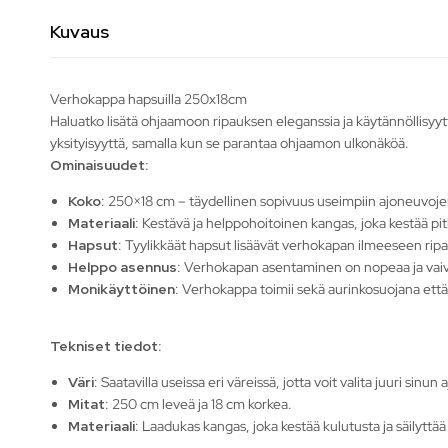
Kuvaus
Verhokappa hapsuilla 250x18cm
Haluatko lisätä ohjaamoon ripauksen eleganssia ja käytännöllisyyt
yksityisyyttä, samalla kun se parantaa ohjaamon ulkonäköä.
Ominaisuudet:
Koko
: 250×18 cm – täydellinen sopivuus useimpiin ajoneuvoj
Materiaali
: Kestävä ja helppohoitoinen kangas, joka kestää pit
Hapsut
: Tyylikkäät hapsut lisäävät verhokapan ilmeeseen ripa
Helppo asennus
: Verhokapan asentaminen on nopeaa ja vai
Monikäyttöinen
: Verhokappa toimii sekä aurinkosuojana että
Tekniset tiedot:
Väri
: Saatavilla useissa eri väreissä, jotta voit valita juuri si
Mitat
: 250 cm leveä ja 18 cm korkea.
Materiaali
: Laadukas kangas, joka kestää kulutusta ja säilyttää