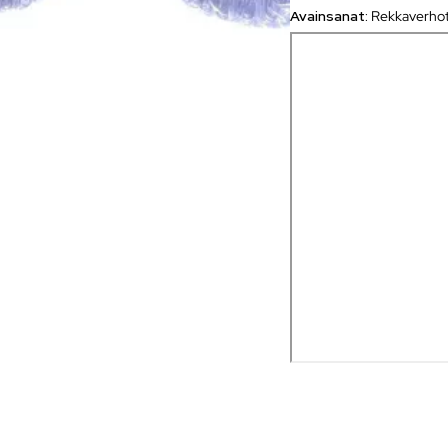
Avainsanat:
Rekkaverho