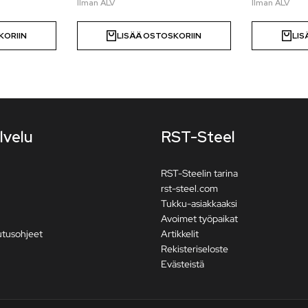
KORIIN
LISÄÄ OSTOSKORIIN
LIS
lvelu
RST-Steel
RST-Steelin tarina
rst-steel.com
Tukku-asiakkaaksi
Avoimet työpaikat
utusohjeet
Artikkelit
Rekisteriseloste
Evästeistä