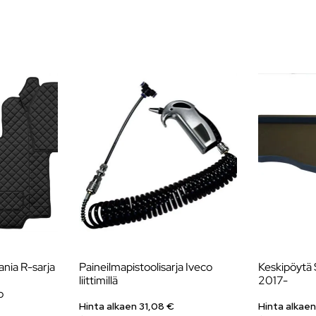
nia R-sarja
Paineilmapistoolisarja Iveco
Keskipöytä
liittimillä
2017-
o
Hinta alkaen
31,08
€
Hinta alkaen