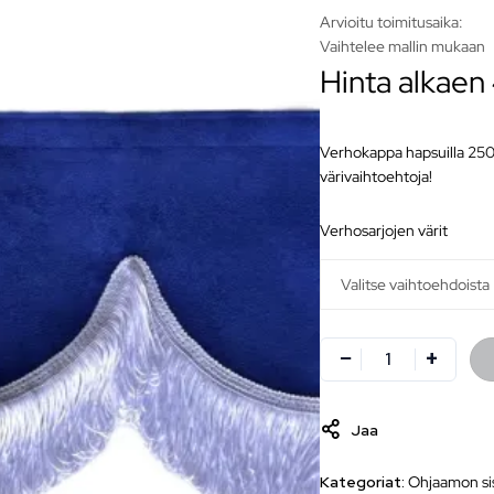
Arvioitu toimitusaika:
Vaihtelee mallin mukaan
Hinta alkaen
Verhokappa hapsuilla 250x
värivaihtoehtoja!
verhosarjojen värit
Jaa
Kategoriat:
Ohjaamon sis