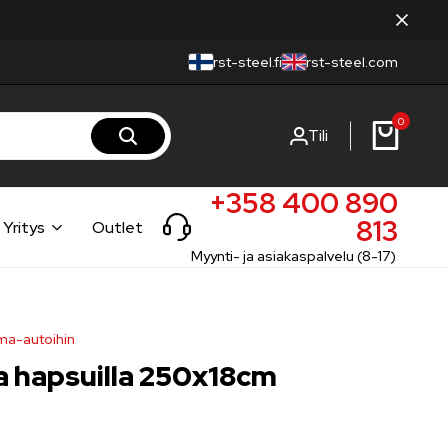
rst-steel.fi
rst-steel.com
0
Tili
+358 400 890
813
Yritys
Outlet
Myynti- ja asiakaspalvelu (8-17)
rma-autoihin
 hapsuilla 250x18cm