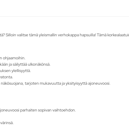
tä? Silloin valitse tämä yleismallin verhokappa hapsuilla! Tämä korkealaat
en ohjaamoihin.
kään ja säilyttää ulkonäkönsä.
uksen ylellisyyttä.
vatonta.
 näkösuojana, tarjoten mukavuutta ja yksityisyyttä ajoneuvoosi.
nun ajoneuvoosi parhaiten sopivan vaihtoehdon.
 värinsä.