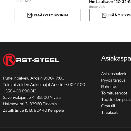
Hinta alkaen 120,32 €
LISÄÄ OSTOSKORIIN
LISÄÄ OSTOS
Asiakaspa
Asiakaspalvelu
Puhelinpalvelu Arkisin 9:00-17:00
Pyydä tarjous
Toimipisteiden Aukioloajat Arkisin 9:00-17:00
Rahoitus
+358 400 890 813
Toimitusehdot
Savenvalajantie 4, 85500 Nivala
Tuotteiden pala
Haikanvuori 3, 33960 Pirkkala
Oma tili
Zatelliitintie 15 B, 90440 Kempele
Tilaukset