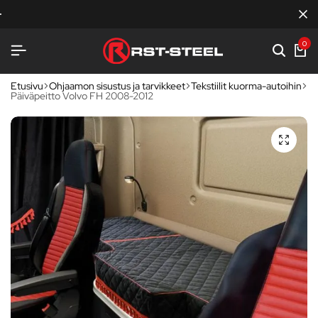
RST-STEEL
RST-STEEL
RST-STEEL
KOTIMAISTA LAATUA
KOTIMAISTA LAATUA
KOTIMAISTA LAATUA
TERÄKSENLUJAA VARU
TERÄKSENLUJAA VARU
TERÄKSENLUJAA VARU
0
Etusivu
Ohjaamon sisustus ja tarvikkeet
Tekstiilit kuorma-autoihin
Päiväpeitto Volvo FH 2008-2012