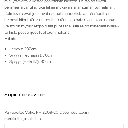
miellyttävältä ja kestää päivittäistä käyttöä. Peitto on tikattu
pehmeällä vanulla, joka takaa mukavan ja lämpimän tunnelman.
Kulmissa olevat joustavat nauhat mahdollistavat päiväpeiton
helposti kiinnittämisen petiin, pitäen sen paikoillaan ajon aikana.
Peitto on myös helppo pitää puhtaana, sillä se on konepestävissä –
tarkista pesuohjeet tuotteen mukana.
Mitat:
Leveys: 202cm
Syvyys (reunassa): 70cm
Syvyys (keskellä): 80cm
Sopii ajoneuvoon
Päiväpeitto Volvo FH 2008-2012 sopii seuraaviin
merkkeihin/malleihin: