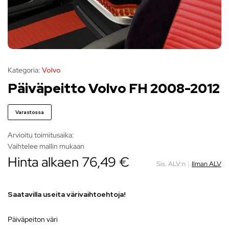
Kategoria:
Volvo
Päiväpeitto Volvo FH 2008-2012
Varastossa
Arvioitu toimitusaika:
Vaihtelee mallin mukaan
Hinta alkaen 76,49 €
Sis. ALV:n
|
Ilman ALV
Saatavilla useita värivaihtoehtoja!
päiväpeiton väri