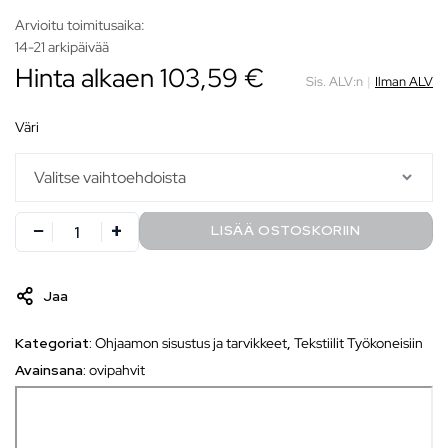
Arvioitu toimitusaika:
14-21 arkipäivää
Hinta alkaen 103,59 €
Sis. ALV:n
|
Ilman ALV
väri
LISÄÄ OSTOSKORIIN
Jaa
Kategoriat:
Ohjaamon sisustus ja tarvikkeet
,
Tekstiilit Työkoneisiin
Avainsana:
ovipahvit