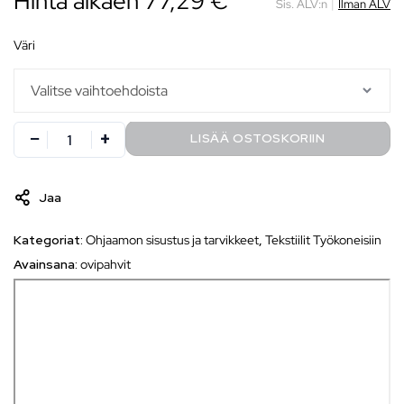
Hinta alkaen 77,29 €
Sis. ALV:n
|
Ilman ALV
väri
LISÄÄ OSTOSKORIIN
Jaa
Kategoriat:
Ohjaamon sisustus ja tarvikkeet
,
Tekstiilit Työkoneisiin
Avainsana:
ovipahvit