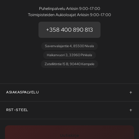
Puhelinpalvelu Arkisin 9:00-17:00
Toimipisteiden Aukioloajat Arkisin 9:00-17:00
+358 400 890 813
Savenvalajantie 4, 85500 Nivala
Haikanvuori 3, 33960 Pirkkala
Zatelliitintie 15 B, 90440 Kempele
ASIAKASPALVELU
Asiakaspalvelu
RST-STEEL
Pyydä tarjous
RST-Steelin tarina
Uutiskirje