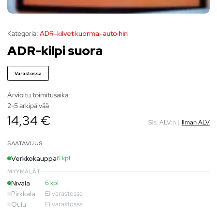
Kategoria:
ADR-kilvet kuorma-autoihin
ADR-kilpi suora
Varastossa
Arvioitu toimitusaika:
2-5 arkipäivää
14,34 €
Sis. ALV:n
|
Ilman ALV
SAATAVUUS
Verkkokauppa
6 kpl
MYYMÄLÄT
Nivala
6 kpl
Pirkkala
Ei varastossa
Oulu
Ei varastossa