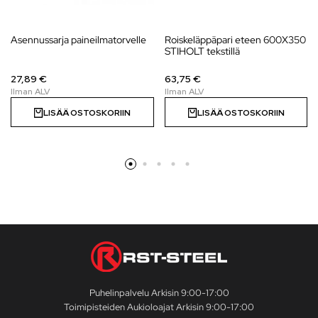
Asennussarja paineilmatorvelle
Roiskeläppäpari eteen 600X350
STIHOLT tekstillä
27,89 €
63,75 €
LISÄÄ OSTOSKORIIN
LISÄÄ OSTOSKORIIN
Puhelinpalvelu Arkisin 9:00-17:00
Toimipisteiden Aukioloajat Arkisin 9:00-17:00