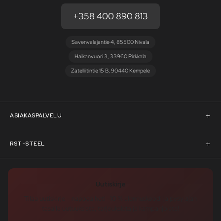
+358 400 890 813
Savenvalajantie 4, 85500 Nivala
Haikanvuori 3, 33960 Pirkkala
Zatelliitintie 15 B, 90440 Kempele
ASIAKASPALVELU
Asiakaspalvelu
RST-STEEL
Pyydä tarjous
RST-Steelin tarina
Uutiskirje
Rahoitus
rst-steel.com
Tilaa uutiskirje – nappaa heti -10 % alennuskoodi ja pysy ajan
tasalla uutuuksista, tarjouksista ja kampanjoista!
Toimitusehdot
Tukku-asiakkaaksi