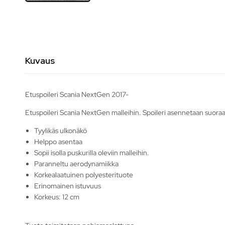
Kuvaus
Etuspoileri Scania NextGen 2017-
Etuspoileri Scania NextGen malleihin. Spoileri asennetaan suoraa
Tyylikäs ulkonäkö
Helppo asentaa
Sopii isolla puskurilla oleviin malleihin.
Paranneltu aerodynamiikka
Korkealaatuinen polyesterituote
Erinomainen istuvuus
Korkeus: 12 cm