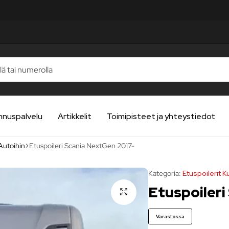
STELUA
STELUA
STELUA
STELUA
STELUA
nnuspalvelu
Artikkelit
Toimipisteet ja yhteystiedot
Autoihin
Etuspoileri Scania NextGen 2017-
Kategoria:
Etuspoilerit 
Etuspoileri
Varastossa