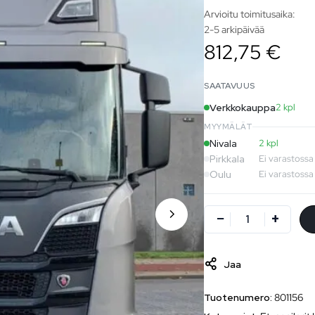
Arvioitu toimitusaika:
2-5 arkipäivää
812,75 €
SAATAVUUS
Verkkokauppa
2 kpl
MYYMÄLÄT
Nivala
2 kpl
Pirkkala
Ei varastossa
Oulu
Ei varastossa
Jaa
Tuotenumero:
801156