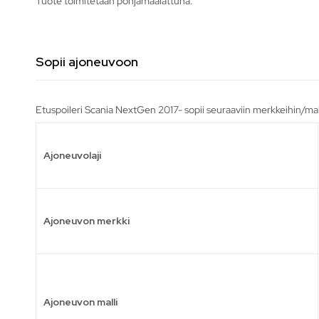
Tuote toimitetaan pohjamaalattuna.
Sopii ajoneuvoon
Etuspoileri Scania NextGen 2017- sopii seuraaviin merkkeihin/mal
Ajoneuvolaji
Ajoneuvon merkki
Ajoneuvon malli