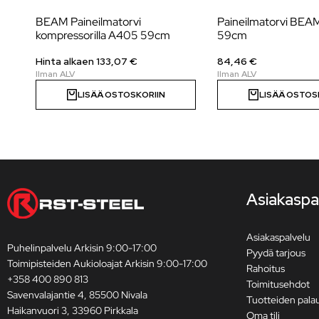
BEAM Paineilmatorvi
Paineilmatorvi BE
kompressorilla A405 59cm
59cm
Hinta alkaen 133,07 €
84,46 €
LISÄÄ OSTOSKORIIN
LISÄÄ OSTOS
Asiakaspa
Asiakaspalvelu
Puhelinpalvelu Arkisin 9:00-17:00
Pyydä tarjous
Toimipisteiden Aukioloajat Arkisin 9:00-17:00
Rahoitus
+358 400 890 813
Toimitusehdot
Savenvalajantie 4, 85500 Nivala
Tuotteiden pala
Haikanvuori 3, 33960 Pirkkala
Oma tili