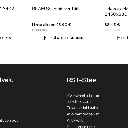
AM A402
BEAM Solenoidiventtiili
Takaroiske
2450x38
Hinta alkaen 23,90 €
88,45 €
KORIIN
LISÄÄ OSTOSKORIIN
LIS
lvelu
RST-Steel
RST-Steelin tarina
rst-steel.com
Tukku-asiakkaaksi
Avoimet työpaikat
utusohjeet
Artikkelit
Rekisteriseloste