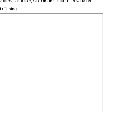
t Kuorma-Autoihin
,
Ohjaamon ulkopuoliset varusteet
ia Tuning