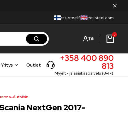
rst-steel.fi
rst-steel.com
0
Tili
+358 400 890
813
Yritys
Outlet
Myynti- ja asiakaspalvelu (8-17)
Kuorma-Autoihin
 Scania NextGen 2017-