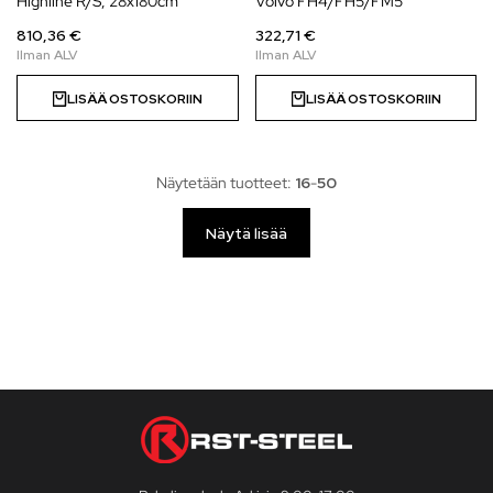
Highline R/S, 28x180cm
Volvo FH4/FH5/FM5
810,36 €
322,71 €
LISÄÄ OSTOSKORIIN
LISÄÄ OSTOSKORIIN
Näytetään tuotteet:
16
-
50
Näytä lisää