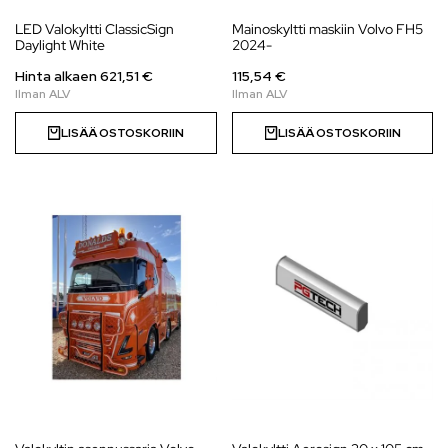
LED Valokyltti ClassicSign
Mainoskyltti maskiin Volvo FH5
Daylight White
2024-
Hinta alkaen
621,51
€
115,54 €
LISÄÄ OSTOSKORIIN
LISÄÄ OSTOSKORIIN