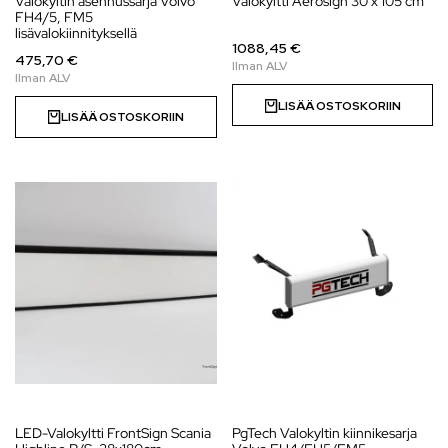
Valokyltin asennussarja Volvo
Valokyltti Aerosign 30 x 105 cm
FH4/5, FM5
lisävalokiinnityksellä
1088,45 €
475,70 €
LISÄÄ OSTOSKORIIN
LISÄÄ OSTOSKORIIN
LED-Valokyltti FrontSign Scania
PgTech Valokyltin kiinnikesarja