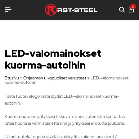
STELUA
STELUA
STELUA
0
LED-valomainokset
kuorma-autoihin
Etusivu
»
Ohjaamon ulkopuoliset varusteet
»
LED-valomainokset
kuorma-autoihin
Tästä tuotekategoriasta löydät LED-valomainokset kuorma-
autoihin.
Kuorma-auto on yrityksesi liikkuva mainos, joten siitä kannattaa
pitää huolta ja varmistaa että sinä ja yrityksesi erotutte joukosta.
Tämö tuotekategoria sisältää valokyltit ja niiden tarvikkeet /