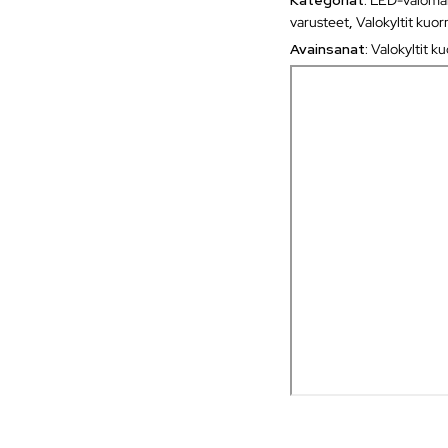
varusteet
,
Valokyltit kuo
Avainsanat:
Valokyltit k