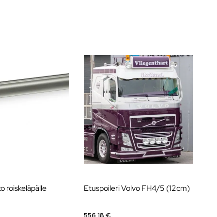
ko roiskeläpälle
Etuspoileri Volvo FH4/5 (12cm)
Ka
556,18 €
30