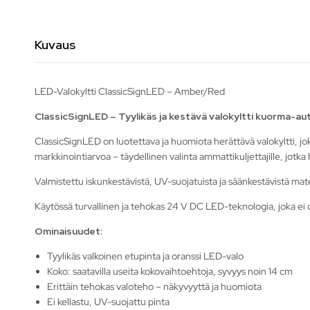
Kuvaus
LED-Valokyltti ClassicSignLED – Amber/Red
ClassicSignLED – Tyylikäs ja kestävä valokyltti kuorma-aut
ClassicSignLED on luotettava ja huomiota herättävä valokyltti, jo
markkinointiarvoa – täydellinen valinta ammattikuljettajille, jotk
Valmistettu iskunkestävistä, UV-suojatuista ja säänkestävistä mater
Käytössä turvallinen ja tehokas 24 V DC LED-teknologia, joka ei 
Ominaisuudet:
Tyylikäs valkoinen etupinta ja oranssi LED-valo
Koko: saatavilla useita kokovaihtoehtoja, syvyys noin 14 cm
Erittäin tehokas valoteho – näkyvyyttä ja huomiota
Ei kellastu, UV-suojattu pinta