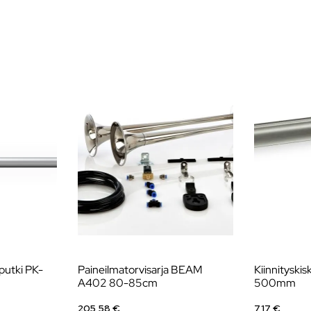
putki PK-
Paineilmatorvisarja BEAM
Kiinnityskis
A402 80-85cm
500mm
205,58 €
7,17 €