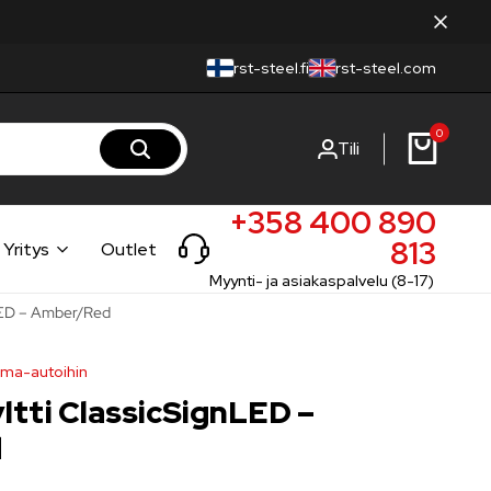
rst-steel.fi
rst-steel.com
0
Tili
+358 400 890
813
Yritys
Outlet
Myynti- ja asiakaspalvelu (8-17)
nLED – Amber/Red
orma-autoihin
ltti ClassicSignLED –
d