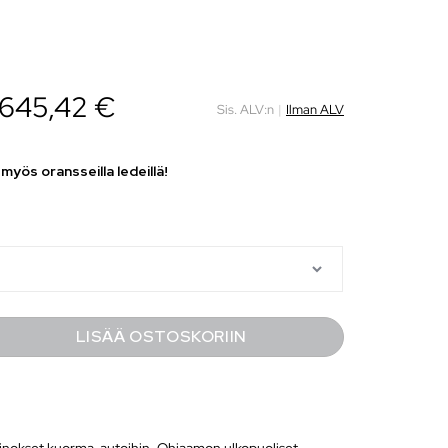
645,42
€
Sis. ALV:n
|
Ilman ALV
 myös oransseilla ledeillä!
LISÄÄ OSTOSKORIIN
nokset kuorma-autoihin
,
Ohjaamon ulkopuoliset