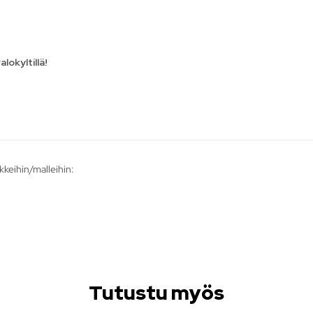
okyltillä!
keihin/malleihin:
Tutustu myös