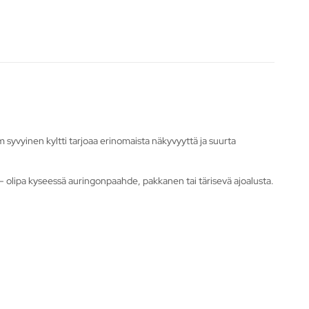
 syvyinen kyltti tarjoaa erinomaista näkyvyyttä ja suurta
sa – olipa kyseessä auringonpaahde, pakkanen tai tärisevä ajoalusta.