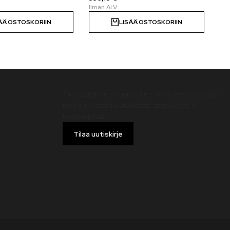
ÄÄ OSTOSKORIIN
LISÄÄ OSTOSKORIIN
Uutiskirje
Tilaa uutiskirje – nappaa heti -10 % alennuskoodi ja
pysy ajan tasalla uutuuksista, tarjouksista ja
kampanjoista!
Tilaa uutiskirje