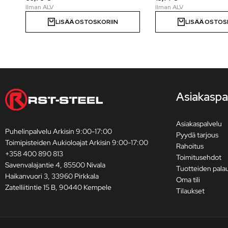
LISÄÄ OSTOSKORIIN
LISÄÄ OSTOS
Asiakaspa
Asiakaspalvelu
Puhelinpalvelu Arkisin 9:00-17:00
Pyydä tarjous
Toimipisteiden Aukioloajat Arkisin 9:00-17:00
Rahoitus
+358 400 890 813
Toimitusehdot
Savenvalajantie 4, 85500 Nivala
Tuotteiden pala
Haikanvuori 3, 33960 Pirkkala
Oma tili
Zatelliitintie 15 B, 90440 Kempele
Tilaukset