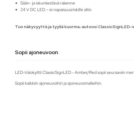
Sään- ja iskunkestävä rakenne
24 V DC LED – ei napaisuusriskille altis
Tuo näkyvyyttä ja tyyliä kuorma-autoosi ClassicSignLED-val
Sopii ajoneuvoon
LED-Valokyltti ClassicSignLED - Amber/Red sopii seuraaviin merk
Sopii kaikkiin ajoneuvoihin ja ajoneuvomalleihin.