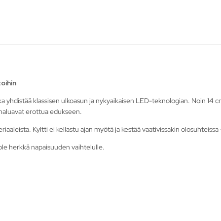
oihin
ka yhdistää klassisen ulkoasun ja nykyaikaisen LED-teknologian. Noin 14 cm
a haluavat erottua edukseen.
iaaleista. Kyltti ei kellastu ajan myötä ja kestää vaativissakin olosuhteis
ole herkkä napaisuuden vaihtelulle.