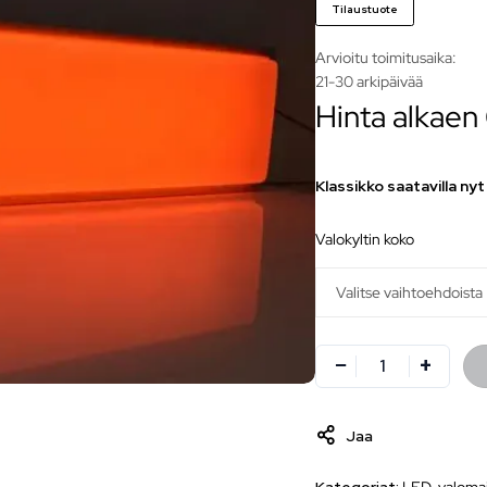
Tilaustuote
Arvioitu toimitusaika:
21-30 arkipäivää
Hinta alkaen
Klassikko saatavilla nyt
valokyltin koko
Jaa
Kategoriat:
LED-valomai