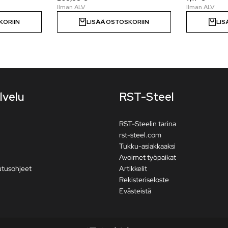
KORIIN
LISÄÄ OSTOSKORIIN
LIS
lvelu
RST-Steel
RST-Steelin tarina
rst-steel.com
Tukku-asiakkaaksi
Avoimet työpaikat
utusohjeet
Artikkelit
Rekisteriseloste
Evästeistä