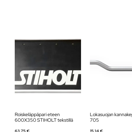
Roiskeläppäpari eteen
Lokasuojan kannake
600X350 STIHOLT tekstillä
705
63,75 €
15,14 €