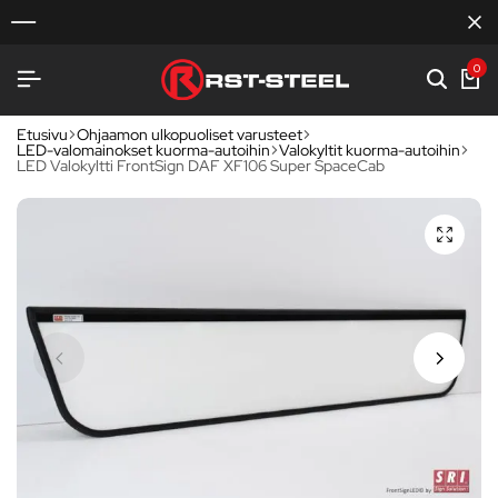
0
Etusivu
Ohjaamon ulkopuoliset varusteet
LED-valomainokset kuorma-autoihin
Valokyltit kuorma-autoihin
LED Valokyltti FrontSign DAF XF106 Super SpaceCab