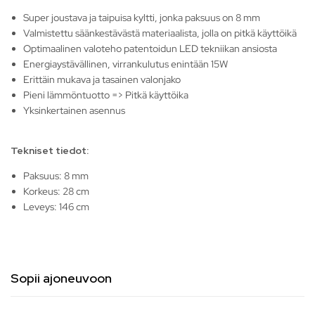
Super joustava ja taipuisa kyltti, jonka paksuus on 8 mm
Valmistettu säänkestävästä materiaalista, jolla on pitkä käyttöikä
Optimaalinen valoteho patentoidun LED tekniikan ansiosta
Energiaystävällinen, virrankulutus enintään 15W
Erittäin mukava ja tasainen valonjako
Pieni lämmöntuotto => Pitkä käyttöika
Yksinkertainen asennus
Tekniset tiedot:
Paksuus: 8 mm
Korkeus: 28 cm
Leveys: 146 cm
Sopii ajoneuvoon