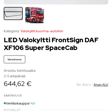
Kategoria:
Valokyltit kuorma-autoihin
LED Valokyltti FrontSign DAF
XF106 Super SpaceCab
Varastossa
Arvioitu toimitusaika:
2-5 arkipäivää
644,62 €
Sis. ALV:n
|
Ilman ALV
SAATAVUUS
Verkkokauppa
1 kpl
MYYMÄLÄT