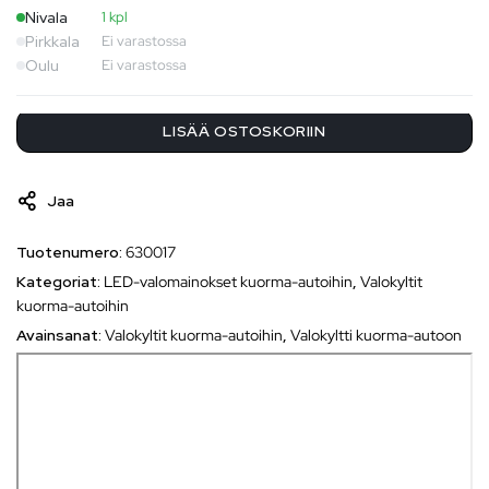
Nivala
1 kpl
Pirkkala
Ei varastossa
Oulu
Ei varastossa
LISÄÄ OSTOSKORIIN
Jaa
Tuotenumero:
630017
Kategoriat:
LED-valomainokset kuorma-autoihin
,
Valokyltit
kuorma-autoihin
Avainsanat:
Valokyltit kuorma-autoihin
,
Valokyltti kuorma-autoon