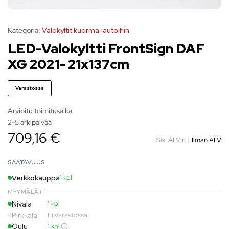
Kategoria:
Valokyltit kuorma-autoihin
LED-Valokyltti FrontSign DAF
XG 2021- 21x137cm
Varastossa
Arvioitu toimitusaika:
2-5 arkipäivää
709,16 €
Sis. ALV:n
|
Ilman ALV
SAATAVUUS
Verkkokauppa
1 kpl
MYYMÄLÄT
Nivala
1 kpl
Pirkkala
Ei varastossa
Oulu
1 kpl