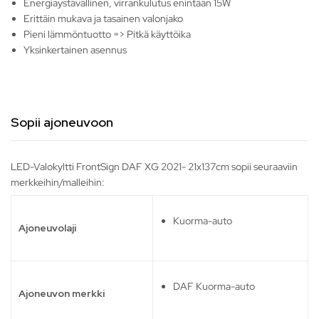
Energiaystävällinen, virrankulutus enintään 15W
Erittäin mukava ja tasainen valonjako
Pieni lämmöntuotto => Pitkä käyttöika
Yksinkertainen asennus
Sopii ajoneuvoon
LED-Valokyltti FrontSign DAF XG 2021- 21x137cm sopii seuraaviin
merkkeihin/malleihin:
Kuorma-auto
Ajoneuvolaji
DAF Kuorma-auto
Ajoneuvon merkki