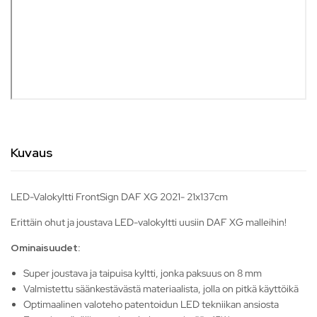
Kuvaus
LED-Valokyltti FrontSign DAF XG 2021- 21x137cm
Erittäin ohut ja joustava LED-valokyltti uusiin DAF XG malleihin!
Ominaisuudet:
Super joustava ja taipuisa kyltti, jonka paksuus on 8 mm
Valmistettu säänkestävästä materiaalista, jolla on pitkä käyttöikä
Optimaalinen valoteho patentoidun LED tekniikan ansiosta