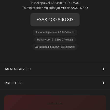
Puhelinpalvelu Arkisin 9:00-17:00
Toimipisteiden Aukioloajat Arkisin 9:00-17:00
+358 400 890 813
Savenvalajantie 4, 85500 Nivala
Haikanvuori 3, 33960 Pirkkala
Zatelliitintie 15 B, 90440 Kempele
ASIAKASPALVELU
Asiakaspalvelu
RST-STEEL
Pyydä tarjous
RST-Steelin tarina
Uutiskirje
Rahoitus
rst-steel.com