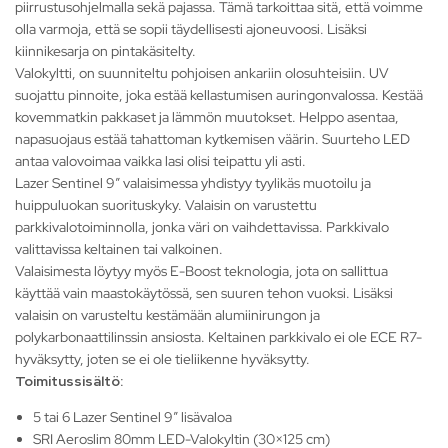
piirrustusohjelmalla sekä pajassa. Tämä tarkoittaa sitä, että voimme
olla varmoja, että se sopii täydellisesti ajoneuvoosi. Lisäksi
kiinnikesarja on pintakäsitelty.
Valokyltti, on suunniteltu pohjoisen ankariin olosuhteisiin. UV
suojattu pinnoite, joka estää kellastumisen auringonvalossa. Kestää
kovemmatkin pakkaset ja lämmön muutokset. Helppo asentaa,
napasuojaus estää tahattoman kytkemisen väärin. Suurteho LED
antaa valovoimaa vaikka lasi olisi teipattu yli asti.
Lazer Sentinel 9” valaisimessa yhdistyy tyylikäs muotoilu ja
huippuluokan suorituskyky. Valaisin on varustettu
parkkivalotoiminnolla, jonka väri on vaihdettavissa. Parkkivalo
valittavissa keltainen tai valkoinen.
Valaisimesta löytyy myös E-Boost teknologia, jota on sallittua
käyttää vain maastokäytössä, sen suuren tehon vuoksi. Lisäksi
valaisin on varusteltu kestämään alumiinirungon ja
polykarbonaattilinssin ansiosta. Keltainen parkkivalo ei ole ECE R7-
hyväksytty, joten se ei ole tieliikenne hyväksytty.
Toimitussisältö:
5 tai 6 Lazer Sentinel 9” lisävaloa
SRI Aeroslim 80mm LED-Valokyltin (30×125 cm)