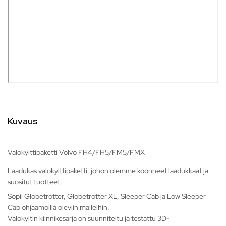
Kuvaus
Valokylttipaketti Volvo FH4/FH5/FM5/FMX
Laadukas valokylttipaketti, johon olemme koonneet laadukkaat ja
suositut tuotteet.
Sopii Globetrotter, Globetrotter XL, Sleeper Cab ja Low Sleeper
Cab ohjaamoilla oleviin malleihin.
Valokyltin kiinnikesarja on suunniteltu ja testattu 3D-