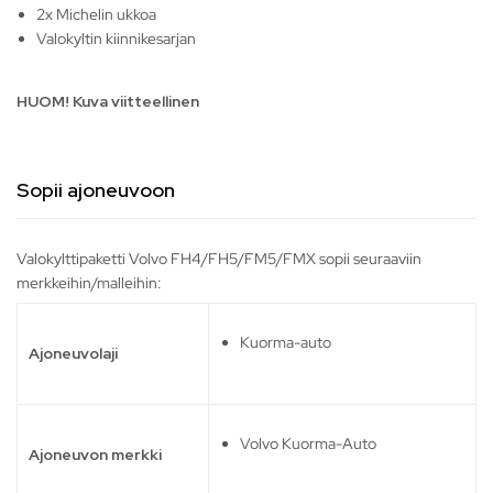
2x Michelin ukkoa
Valokyltin kiinnikesarjan
HUOM! Kuva viitteellinen
Sopii ajoneuvoon
Valokylttipaketti Volvo FH4/FH5/FM5/FMX sopii seuraaviin
merkkeihin/malleihin:
Kuorma-auto
Ajoneuvolaji
Volvo Kuorma-Auto
Ajoneuvon merkki