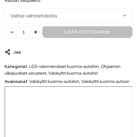
raudan valopaketti
LISÄÄ OSTOSKORIIN
Jaa
Kategoriat:
LED-valomainokset kuorma-autoihin
,
Ohjaamon
ulkopuoliset varusteet
,
Valokyltit kuorma-autoihin
Avainsanat:
Valokyltit kuorma-autoihin
,
Valokyltti kuorma-autoon