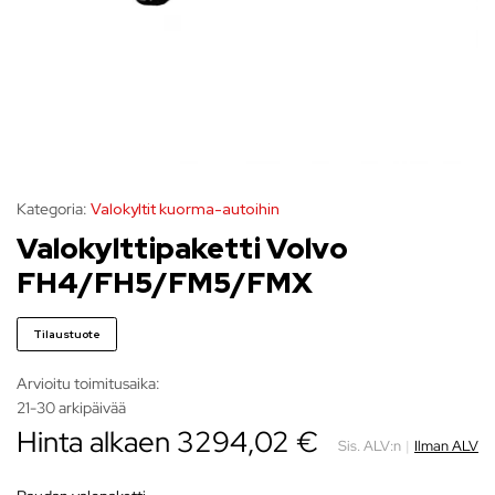
Kategoria:
Valokyltit kuorma-autoihin
Valokylttipaketti Volvo
FH4/FH5/FM5/FMX
Tilaustuote
Arvioitu toimitusaika:
21-30 arkipäivää
Hinta alkaen
3294,02
€
Sis. ALV:n
|
Ilman ALV