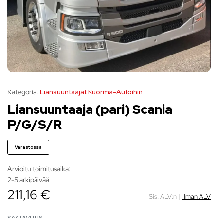
Kategoria:
Liansuuntaajat Kuorma-Autoihin
Liansuuntaaja (pari) Scania
P/G/S/R
Varastossa
Arvioitu toimitusaika:
2-5 arkipäivää
211,16 €
Sis. ALV:n
|
Ilman ALV
SAATAVUUS