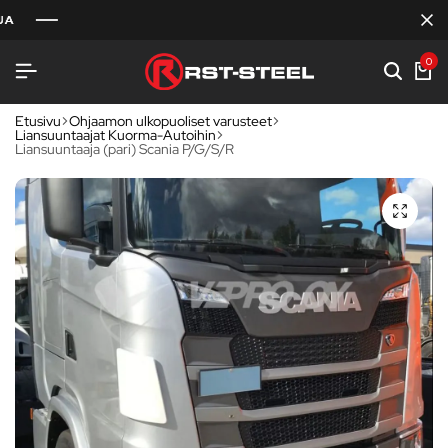
0
Etusivu
Ohjaamon ulkopuoliset varusteet
Liansuuntaajat Kuorma-Autoihin
Liansuuntaaja (pari) Scania P/G/S/R