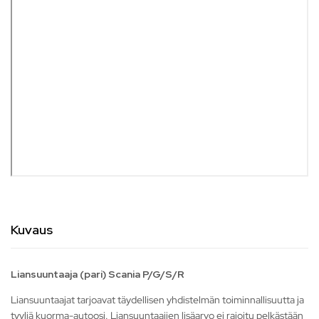
Kuvaus
Liansuuntaaja (pari) Scania P/G/S/R
Liansuuntaajat tarjoavat täydellisen yhdistelmän toiminnallisuutta ja
tyyliä kuorma-autoosi. Liansuuntaajien lisäarvo ei rajoitu pelkästään