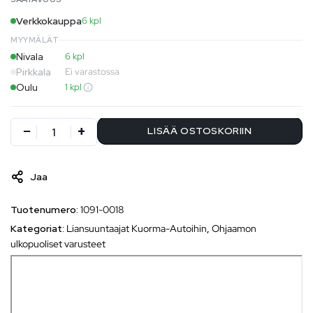
Verkkokauppa
6 kpl
MYYMÄLÄT
Nivala
6 kpl
Pirkkala
Ei varastossa
Oulu
1 kpl
LISÄÄ OSTOSKORIIN
Jaa
Tuotenumero:
1091-0018
Kategoriat:
Liansuuntaajat Kuorma-Autoihin
,
Ohjaamon
ulkopuoliset varusteet