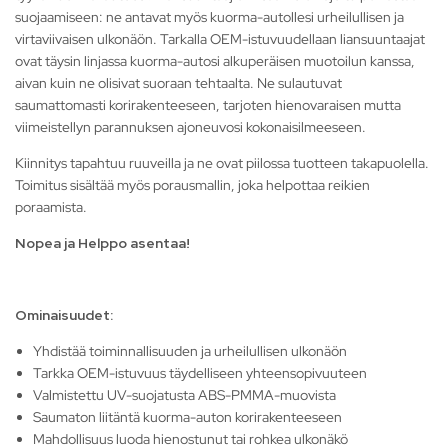
suojaamiseen: ne antavat myös kuorma-autollesi urheilullisen ja
virtaviivaisen ulkonäön. Tarkalla OEM-istuvuudellaan liansuuntaajat
ovat täysin linjassa kuorma-autosi alkuperäisen muotoilun kanssa,
aivan kuin ne olisivat suoraan tehtaalta. Ne sulautuvat
saumattomasti korirakenteeseen, tarjoten hienovaraisen mutta
viimeistellyn parannuksen ajoneuvosi kokonaisilmeeseen.
Kiinnitys tapahtuu ruuveilla ja ne ovat piilossa tuotteen takapuolella.
Toimitus sisältää myös porausmallin, joka helpottaa reikien
poraamista.
Nopea ja Helppo asentaa!
Ominaisuudet:
Yhdistää toiminnallisuuden ja urheilullisen ulkonäön
Tarkka OEM-istuvuus täydelliseen yhteensopivuuteen
Valmistettu UV-suojatusta ABS-PMMA-muovista
Saumaton liitäntä kuorma-auton korirakenteeseen
Mahdollisuus luoda hienostunut tai rohkea ulkonäkö