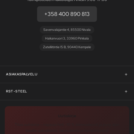
+358 400 890 813
Savenvalajantie 4, 85500 Nivala
Haikanvuori 3, 33960 Pirkkala
Zatelliitintie 15 B, 90440 Kempele
ASIAKASPALVELU
Asiakaspalvelu
RST-STEEL
Pyydä tarjous
RST-Steelin tarina
Uutiskirje
Rahoitus
rst-steel.com
Tilaa uutiskirje – nappaa heti -10 % alennuskoodi ja pysy ajan
tasalla uutuuksista, tarjouksista ja kampanjoista!