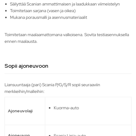
Säilyttää Scanian ammattimaisen ja laadukkaan viimeistelyn
Toimitetaan sarjana (vasen ja oikea)
Mukana porausmalli ja asennusmateriaalit
Toimitetaan maalaamattomana valkoisena. Sovita testiasennuksella
ennen maalausta.
Sopii ajoneuvoon
Liansuuntaaja (pari) Scania P/G/S/R sopii seuraaviin
merkkeihin/malleihin:
Kuorma-auto
Ajoneuvolaji
Ajoneuvon
Scania Linja-auto