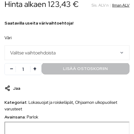
Hinta alkaen 123,43 €
Sis. ALV:n
|
Ilman ALV
Saatavilla useita värivaihtoehtoja!
väri
LISÄÄ OSTOSKORIIN
Jaa
Kategoriat:
Lokasuojat ja roiskeläpät
,
Ohjaamon ulkopuoliset
varusteet
Avainsana:
Parlok