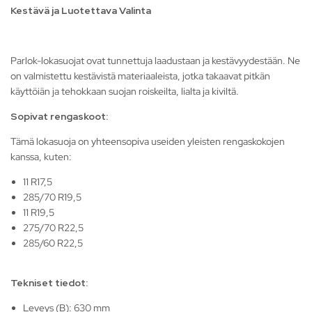
Kestävä ja Luotettava Valinta
Parlok-lokasuojat ovat tunnettuja laadustaan ja kestävyydestään. Ne
on valmistettu kestävistä materiaaleista, jotka takaavat pitkän
käyttöiän ja tehokkaan suojan roiskeilta, lialta ja kiviltä.
Sopivat rengaskoot:
Tämä lokasuoja on yhteensopiva useiden yleisten rengaskokojen
kanssa, kuten:
11 R17,5
285/70 R19,5
11 R19,5
275/70 R22,5
285/60 R22,5
Tekniset tiedot:
Leveys (B): 630 mm