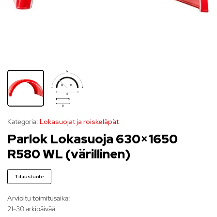
Kategoria:
Lokasuojat ja roiskeläpät
Parlok Lokasuoja 630×1650
R580 WL (värillinen)
Tilaustuote
Arvioitu toimitusaika:
21-30 arkipäivää