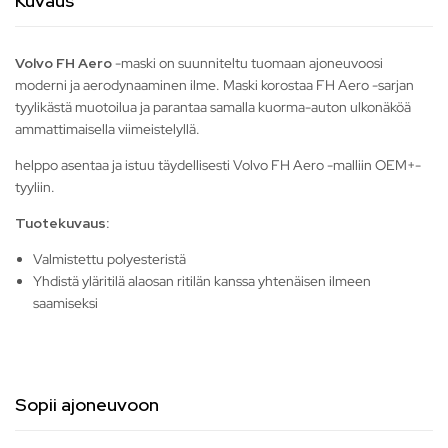
Kuvaus
Volvo FH Aero
-maski on suunniteltu tuomaan ajoneuvoosi
moderni ja aerodynaaminen ilme. Maski korostaa FH Aero -sarjan
tyylikästä muotoilua ja parantaa samalla kuorma-auton ulkonäköä
ammattimaisella viimeistelyllä.
helppo asentaa ja istuu täydellisesti Volvo FH Aero -malliin OEM+-
tyyliin.
Tuotekuvaus:
Valmistettu polyesteristä
Yhdistä yläritilä alaosan ritilän kanssa yhtenäisen ilmeen
saamiseksi
Sopii ajoneuvoon