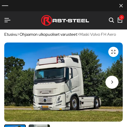
0
Etusivu
Ohjaamon ulkopuoliset varusteet
Maski Volvo FH Aero