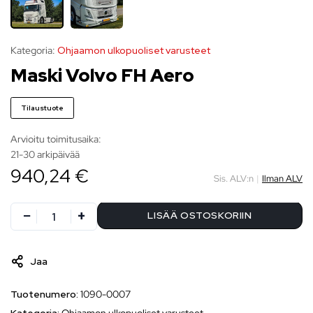
Kategoria:
Ohjaamon ulkopuoliset varusteet
Maski Volvo FH Aero
Tilaustuote
Arvioitu toimitusaika:
21-30 arkipäivää
940,24 €
Sis. ALV:n
|
Ilman ALV
LISÄÄ OSTOSKORIIN
Jaa
Tuotenumero:
1090-0007