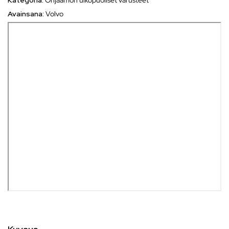
Kategoria:
Ohjaamon ulkopuoliset varusteet
Avainsana:
Volvo