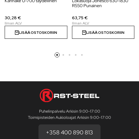
Kannake U-700 täydellinen
Lokasuoja Jonesco 630-1830
R550 Punainen
30,28 €
63,75 €
LISÄÄ OSTOSKORIIN
LISÄÄ OSTOSKORIIN
Puhelinpalvelu Arkisin 9:00-17:00
Toimipisteiden Aukioloajat Arkisin 9:00-17:00
+358 400 890 813