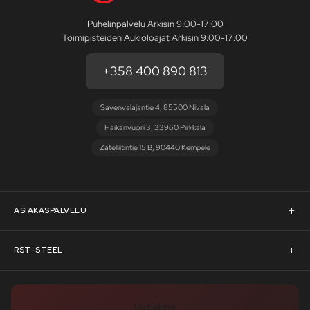
Puhelinpalvelu Arkisin 9:00-17:00
Toimipisteiden Aukioloajat Arkisin 9:00-17:00
+358 400 890 813
Savenvalajantie 4, 85500 Nivala
Haikanvuori 3, 33960 Pirkkala
Zatelliitintie 15 B, 90440 Kempele
ASIAKASPALVELU
Asiakaspalvelu
RST-STEEL
Pyydä tarjous
RST-Steelin tarina
Uutiskirje