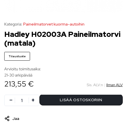
Kategoria:
Paineilmatorvet kuorma-autoihin
Hadley H02003A Paineilmatorvi
(matala)
Tilaustuote
Arvioitu toimitusaika:
21-30 arkipäivää
213,55 €
Sis. ALV:n
|
Ilman ALV
LISÄÄ OSTOSKORIIN
Jaa