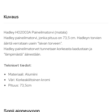
Kuvaus
Hadley H02003A Paineilmatorvi (matala)
Hadley paineilmatorvi, jonka pituus on 73,5 cm. Hadleyn torvien
ääntä verrataan usein ”laivan torveen”.
Hadley paineilmatorvet tunnetaan korkeasta laadustaan ja
”lämpimästä” äänestään.
Tekniset tiedot:
Materiaali: Alumiini
Väri: Korkeakiiltoinen kromi
Pituus: 73,5cm
Sopii ajoneuvoon