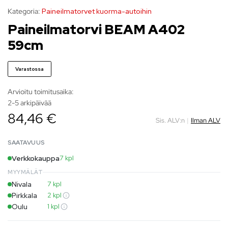
Kategoria:
Paineilmatorvet kuorma-autoihin
Paineilmatorvi BEAM A402
59cm
Varastossa
Arvioitu toimitusaika:
2-5 arkipäivää
84,46 €
Sis. ALV:n
|
Ilman ALV
SAATAVUUS
Verkkokauppa
7 kpl
MYYMÄLÄT
Nivala
7 kpl
Pirkkala
2 kpl
Oulu
1 kpl