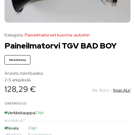
Kategoria:
Paineilmatorvet kuorma-autoihin
Paineilmatorvi TGV BAD BOY
Varastossa
Arvioitu toimitusaika:
2-5 arkipäivää
128,29 €
Sis. ALV:n
|
Ilman ALV
SAATAVUUS
Verkkokauppa
3 kpl
MYYMÄLÄT
Nivala
3 kpl
Pirkkala
Ei varastossa