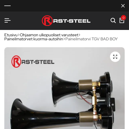
0
Etusivu
Ohjaamon ulkopuoliset varusteet
Paineilmatorvet kuorma-autoihin
Paineilmatorvi TGV BAD BOY