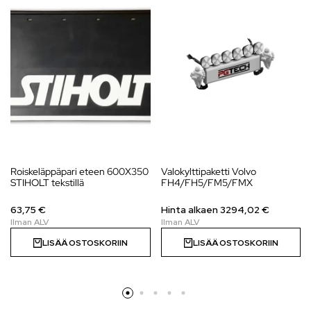
Roiskeläppäpari eteen 600X350
Valokylttipaketti Volvo
STIHOLT tekstillä
FH4/FH5/FM5/FMX
63,75 €
Hinta alkaen
3294,02
€
LISÄÄ OSTOSKORIIN
LISÄÄ OSTOSKORIIN