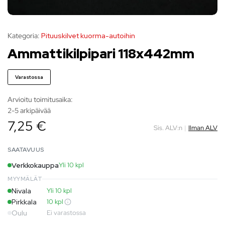
Kategoria:
Pituuskilvet kuorma-autoihin
Ammattikilpipari 118x442mm
Varastossa
Arvioitu toimitusaika:
2-5 arkipäivää
7,25 €
Sis. ALV:n
|
Ilman ALV
SAATAVUUS
Verkkokauppa
Yli 10 kpl
MYYMÄLÄT
Nivala
Yli 10 kpl
Pirkkala
10 kpl
Oulu
Ei varastossa