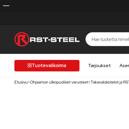
RST-
Kotimaista
Steel
laatua,
laatutietoiselle
Tuotevalikoima
Tarjoukset
Ase
autoilijalle
Etusivu
Ohjaamon ulkopuoliset varusteet
Takavalokotelot ja RS