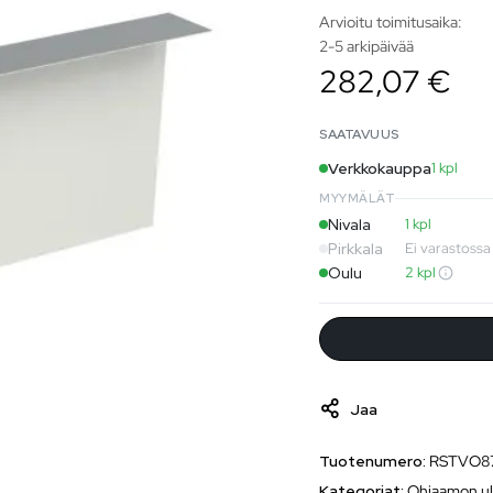
Arvioitu toimitusaika:
2-5 arkipäivää
282,07 €
SAATAVUUS
Verkkokauppa
1 kpl
MYYMÄLÄT
Nivala
1 kpl
Pirkkala
Ei varastossa
Oulu
2 kpl
Jaa
Tuotenumero:
RSTVO8
Kategoriat:
Ohjaamon ul