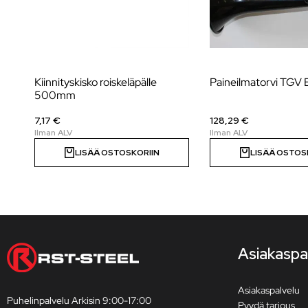
Kiinnityskisko roiskeläpälle
Paineilmatorvi TG
500mm
7,17 €
128,29 €
LISÄÄ OSTOSKORIIN
LISÄÄ OSTOS
Asiakaspa
Asiakaspalvelu
Puhelinpalvelu Arkisin 9:00-17:00
Pyydä tarjous