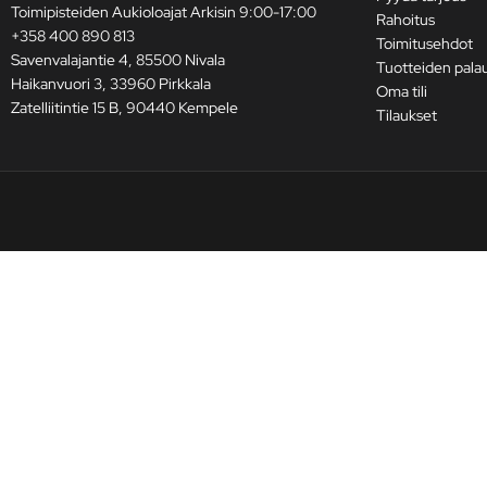
Toimipisteiden Aukioloajat Arkisin 9:00-17:00
Rahoitus
+358 400 890 813
Toimitusehdot
Savenvalajantie 4, 85500 Nivala
Tuotteiden pala
Haikanvuori 3, 33960 Pirkkala
Oma tili
Zatelliitintie 15 B, 90440 Kempele
Tilaukset