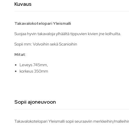
Kuvaus
Takavalokotelopari Yleismalli
Suojaa hyvin takavaloja ylhäältä tippuvien kivien jne kolhuilta.
Sopii mm: Volvoihin sekä Scanioihin
Mitat:
Leveys 745mm,
korkeus 350mm
Sopii ajoneuvoon
Takavalokotelopari Yleismalli sopii seuraaviin merkkeihin/malleihi