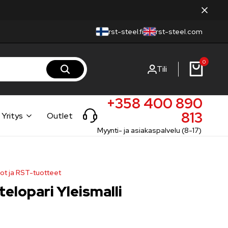
rst-steel.fi
rst-steel.com
0
Tili
+358 400 890
813
Yritys
Outlet
Myynti- ja asiakaspalvelu (8-17)
ot ja RST-tuotteet
elopari Yleismalli