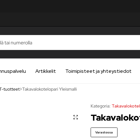
nnuspalvelu
Artikkelit
Toimipisteet ja yhteystiedot
T-tuotteet
Takavalokotelopari Yleismalli
Kategoria:
Takavalokotel
Takavalokot
Varastossa