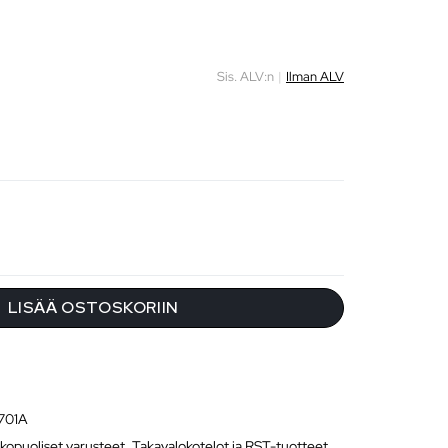
Sis. ALV:n
|
Ilman ALV
LISÄÄ OSTOSKORIIN
701A
kopuoliset varusteet
,
Takavalokotelot ja RST-tuotteet