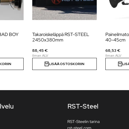
V BAD BOY
Takaroiskeläppä RST-STEEL
Paineilmat
2450x380mm
40-45cm
88,45 €
68,53 €
KORIIN
LISÄÄ OSTOSKORIIN
LIS
lvelu
RST-Steel
RST-Steelin tarina
rst-steel.com