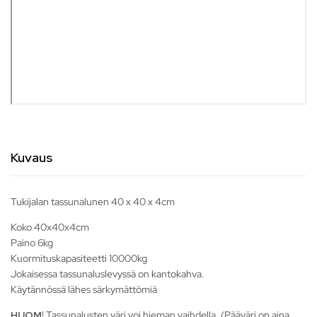
Kuvaus
Tukijalan tassunalunen 40 x 40 x 4cm
Koko 40x40x4cm
Paino 6kg
Kuormituskapasiteetti 10000kg
Jokaisessa tassunaluslevyssä on kantokahva.
Käytännössä lähes särkymättömiä
HUOM
! Tassunalusten väri voi hieman vaihdella. (Pääväri on aina