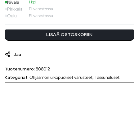
Nivala
1 kpl
Pirkkala
Ei varastossa
Oulu
Ei varastossa
LISÄÄ OSTOSKORIIN
Jaa
Tuotenumero:
808012
Kategoriat:
Ohjaamon ulkopuoliset varusteet
,
Tassunaluset