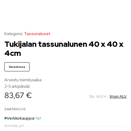
Kategoria:
Tassunaluset
Tukijalan tassunalunen 40 x 40 x
4cm
Varastossa
Arvioitu toimitusaika:
2-5 arkipäivää
83,67 €
Sis. ALV:n
|
Ilman ALV
SAATAVUUS
Verkkokauppa
1 kpl
MYYMÄLÄT