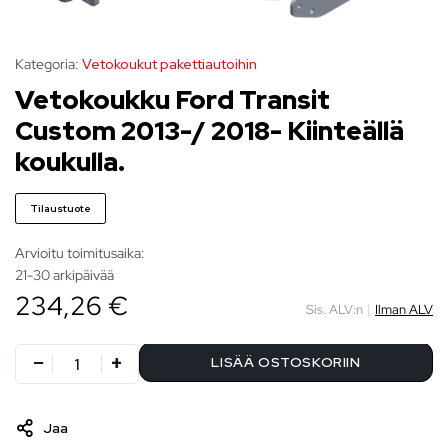
Kategoria:
Vetokoukut pakettiautoihin
Vetokoukku Ford Transit
Custom 2013-/ 2018- Kiinteällä
koukulla.
Tilaustuote
Arvioitu toimitusaika:
21-30 arkipäivää
234,26 €
Sis. ALV:n
|
Ilman ALV
LISÄÄ OSTOSKORIIN
Jaa