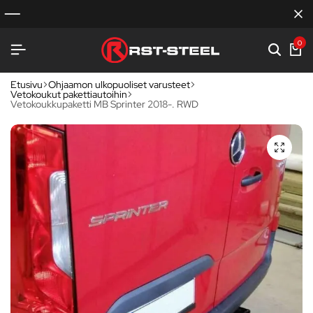
0
Etusivu
Ohjaamon ulkopuoliset varusteet
Vetokoukut pakettiautoihin
Vetokoukkupaketti MB Sprinter 2018-. RWD