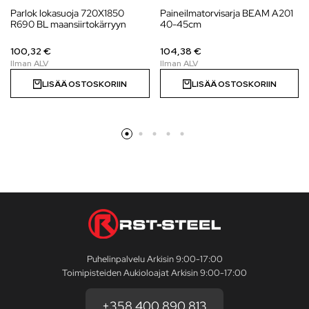
Parlok lokasuoja 720X1850
Paineilmatorvisarja BEAM A201
R690 BL maansiirtokärryyn
40-45cm
100,32 €
104,38 €
LISÄÄ OSTOSKORIIN
LISÄÄ OSTOSKORIIN
Puhelinpalvelu Arkisin 9:00-17:00
Toimipisteiden Aukioloajat Arkisin 9:00-17:00
+358 400 890 813