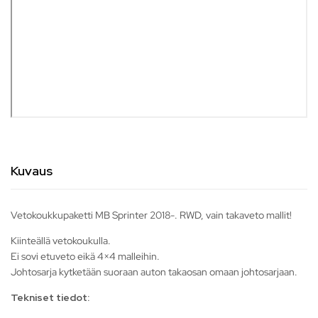
Kuvaus
Vetokoukkupaketti MB Sprinter 2018-. RWD, vain takaveto mallit!
Kiinteällä vetokoukulla.
Ei sovi etuveto eikä 4×4 malleihin.
Johtosarja kytketään suoraan auton takaosan omaan johtosarjaan.
Tekniset tiedot: