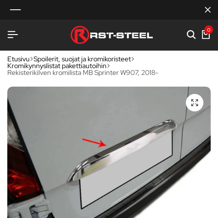
0
Etusivu
Spoilerit, suojat ja kromikoristeet
Kromikynnyslistat pakettiautoihin
Rekisterikilven kromilista MB Sprinter W907, 2018-