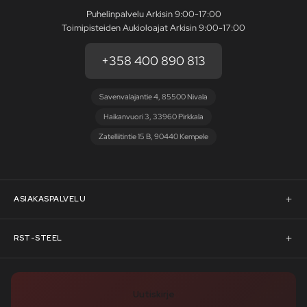
Puhelinpalvelu Arkisin 9:00-17:00
Toimipisteiden Aukioloajat Arkisin 9:00-17:00
+358 400 890 813
Savenvalajantie 4, 85500 Nivala
Haikanvuori 3, 33960 Pirkkala
Zatelliitintie 15 B, 90440 Kempele
ASIAKASPALVELU
Asiakaspalvelu
RST-STEEL
Pyydä tarjous
RST-Steelin tarina
Uutiskirje
Rahoitus