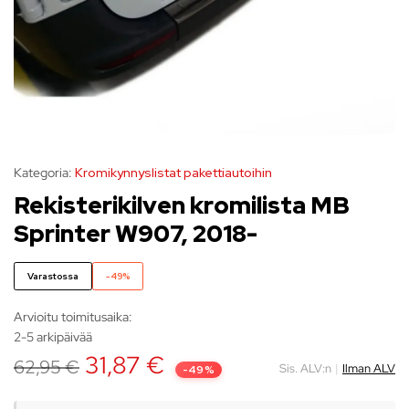
Kategoria:
Kromikynnyslistat pakettiautoihin
Rekisterikilven kromilista MB
Sprinter W907, 2018-
Varastossa
-49%
Arvioitu toimitusaika:
2-5 arkipäivää
31,87
€
62,95
€
Sis. ALV:n
|
Ilman ALV
-49%