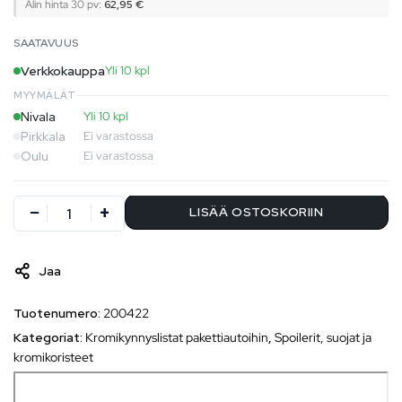
Alin hinta 30 pv:
62,95
€
SAATAVUUS
Verkkokauppa
Yli 10 kpl
MYYMÄLÄT
Nivala
Yli 10 kpl
Pirkkala
Ei varastossa
Oulu
Ei varastossa
LISÄÄ OSTOSKORIIN
Jaa
Tuotenumero:
200422
Kategoriat:
Kromikynnyslistat pakettiautoihin
,
Spoilerit, suojat ja
kromikoristeet