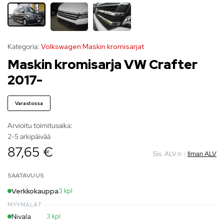
Kategoria:
Volkswagen Maskin kromisarjat
Maskin kromisarja VW Crafter
2017-
Varastossa
Arvioitu toimitusaika:
2-5 arkipäivää
87,65 €
Sis. ALV:n
|
Ilman ALV
SAATAVUUS
Verkkokauppa
3 kpl
MYYMÄLÄT
Nivala
3 kpl