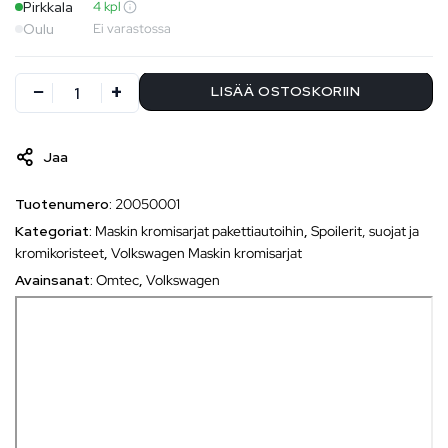
Pirkkala
4 kpl
Oulu
Ei varastossa
LISÄÄ OSTOSKORIIN
Jaa
Tuotenumero:
20050001
Kategoriat:
Maskin kromisarjat pakettiautoihin
,
Spoilerit, suojat ja
kromikoristeet
,
Volkswagen Maskin kromisarjat
Avainsanat:
Omtec
,
Volkswagen