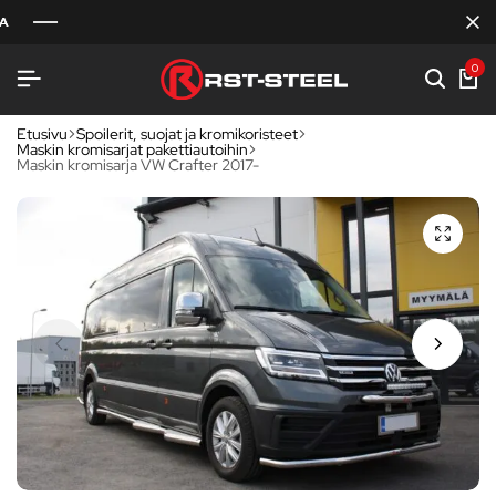
0
Etusivu
Spoilerit, suojat ja kromikoristeet
Maskin kromisarjat pakettiautoihin
Maskin kromisarja VW Crafter 2017-