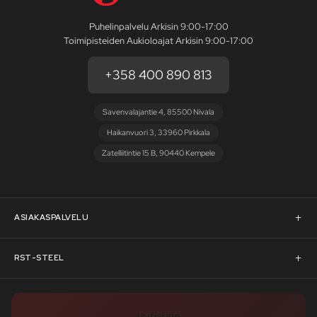
Puhelinpalvelu Arkisin 9:00-17:00
Toimipisteiden Aukioloajat Arkisin 9:00-17:00
+358 400 890 813
Savenvalajantie 4, 85500 Nivala
Haikanvuori 3, 33960 Pirkkala
Zatelliitintie 15 B, 90440 Kempele
ASIAKASPALVELU
Asiakaspalvelu
RST-STEEL
Pyydä tarjous
RST-Steelin tarina
Uutiskirje