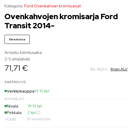
Kategoria:
Ford Ovenkahvan kromisarjat
Ovenkahvojen kromisarja Ford
Transit 2014-
Varastossa
Arvioitu toimitusaika:
2-5 arkipäivää
71,71 €
Sis. ALV:n
|
Ilman ALV
SAATAVUUS
Verkkokauppa
Yli 10 kpl
MYYMÄLÄT
Nivala
Yli 10 kpl
Pirkkala
2 kpl
Oulu
Ei varastossa