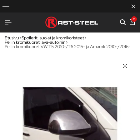
0
Etusivu
Spoilerit, suojat ja kromikoristeet
Peilin kromikuoret lava-autoihin
Peilin kromikuoret VW T5 2010-/T6 2015- ja Amarok 2010-/2016-