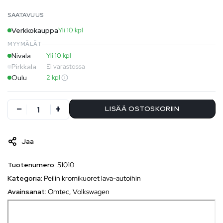
SAATAVUUS
Verkkokauppa
Yli 10 kpl
MYYMÄLÄT
Nivala
Yli 10 kpl
Pirkkala
Ei varastossa
Oulu
2 kpl
LISÄÄ OSTOSKORIIN
Jaa
Tuotenumero:
51010
Kategoria:
Peilin kromikuoret lava-autoihin
Avainsanat:
Omtec
,
Volkswagen