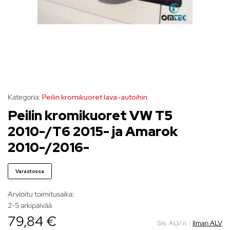
Kategoria:
Peilin kromikuoret lava-autoihin
Peilin kromikuoret VW T5
2010-/T6 2015- ja Amarok
2010-/2016-
Varastossa
Arvioitu toimitusaika:
2-5 arkipäivää
79,84 €
Sis. ALV:n
|
Ilman ALV