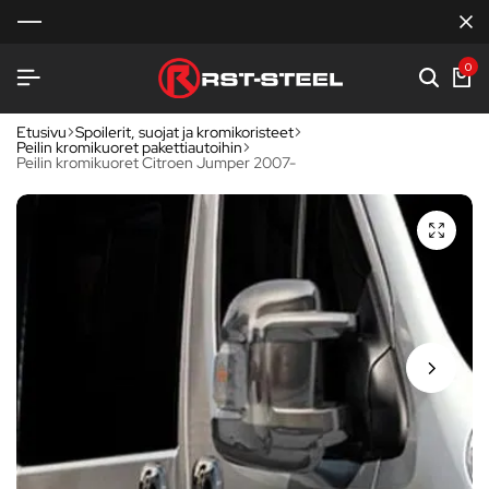
0
Etusivu
Spoilerit, suojat ja kromikoristeet
Peilin kromikuoret pakettiautoihin
Peilin kromikuoret Citroen Jumper 2007-