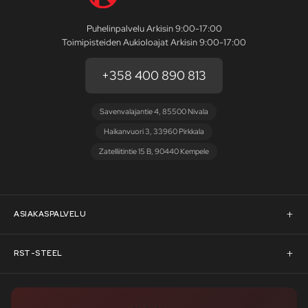
Puhelinpalvelu Arkisin 9:00-17:00
Toimipisteiden Aukioloajat Arkisin 9:00-17:00
+358 400 890 813
Savenvalajantie 4, 85500 Nivala
Haikanvuori 3, 33960 Pirkkala
Zatelliitintie 15 B, 90440 Kempele
ASIAKASPALVELU
Asiakaspalvelu
RST-STEEL
Pyydä tarjous
RST-Steelin tarina