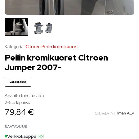
Kategoria:
Citroen Peilin kromikuoret
Peilin kromikuoret Citroen
Jumper 2007-
Varastossa
Arvioitu toimitusaika:
2-5 arkipäivää
79,84 €
Sis. ALV:n
|
Ilman ALV
SAATAVUUS
Verkkokauppa
1 kpl