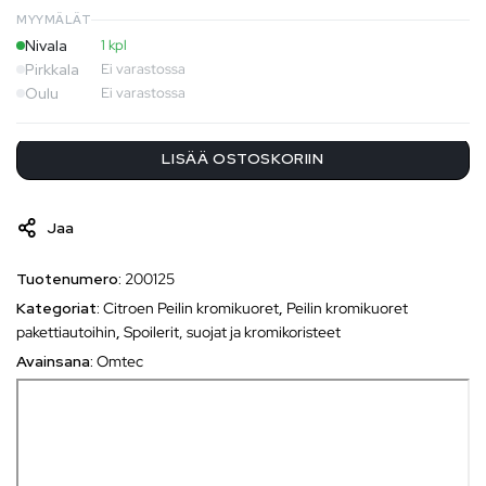
MYYMÄLÄT
Nivala
1 kpl
Pirkkala
Ei varastossa
Oulu
Ei varastossa
LISÄÄ OSTOSKORIIN
Jaa
Tuotenumero:
200125
Kategoriat:
Citroen Peilin kromikuoret
,
Peilin kromikuoret
pakettiautoihin
,
Spoilerit, suojat ja kromikoristeet
Avainsana:
Omtec