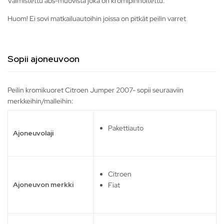
Valmistettu abs-muovista joka on kromipinnoitettu.
Huom! Ei sovi matkailuautoihin joissa on pitkät peilin varret
Sopii ajoneuvoon
Peilin kromikuoret Citroen Jumper 2007- sopii seuraaviin
merkkeihin/malleihin:
Pakettiauto
Ajoneuvolaji
Citroen
Ajoneuvon merkki
Fiat