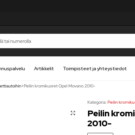
nnuspalvelu
Artikkelit
Toimipisteet ja yhteystiedot
ettiautoihin
Peilin kromikuoret Opel Movano 2010-
Kategoria:
Peilin kromiku
Peilin kro
2010-