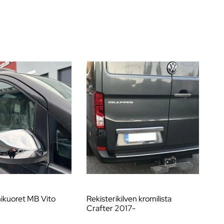
mikuoret MB Vito
Rekisterikilven kromilista
Et
Crafter 2017-
20