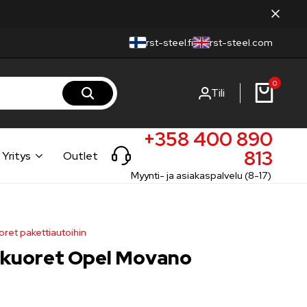
rst-steel.fi
rst-steel.com
0
Tili
+358 400 890
813
Yritys
Outlet
Myynti- ja asiakaspalvelu (8-17)
oret pakettiautoihin
mikuoret Opel Movano