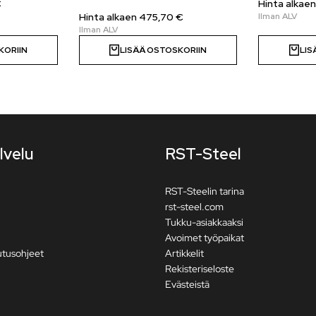
€
Hinta alkae
Hinta alkaen
475,70
€
KORIIN
LISÄÄ OSTOSKORIIN
LIS
lvelu
RST-Steel
RST-Steelin tarina
rst-steel.com
Tukku-asiakkaaksi
Avoimet työpaikat
utusohjeet
Artikkelit
Rekisteriseloste
Evästeistä