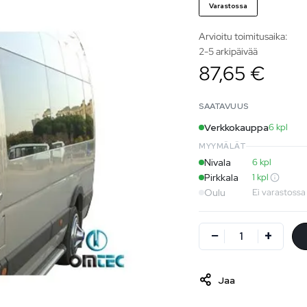
Varastossa
Arvioitu toimitusaika:
2-5 arkipäivää
87,65 €
SAATAVUUS
Verkkokauppa
6 kpl
MYYMÄLÄT
Nivala
6 kpl
Pirkkala
1 kpl
Oulu
Ei varastossa
Jaa