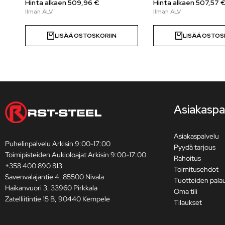
Hinta alkaen 509,96 €
Hinta alkaen 507,57 
LISÄÄ OSTOSKORIIN
LISÄÄ OSTOS
Asiakaspa
Asiakaspalvelu
Puhelinpalvelu Arkisin 9:00-17:00
Pyydä tarjous
Toimipisteiden Aukioloajat Arkisin 9:00-17:00
Rahoitus
+358 400 890 813
Toimitusehdot
Savenvalajantie 4, 85500 Nivala
Tuotteiden pala
Haikanvuori 3, 33960 Pirkkala
Oma tili
Zatelliitintie 15 B, 90440 Kempele
Tilaukset