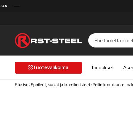
RST-
Kotimaista
Steel
laatua,
laatutietoiselle
Tuotevalikoima
Tarjoukset
Ase
autoilijalle
Etusivu
Spoilerit, suojat ja kromikoristeet
Peilin kromikuoret pak