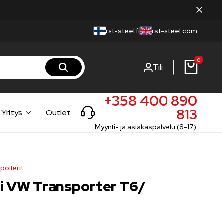
rst-steel.fi
rst-steel.com
0
Tili
+358 400 890
813
Yritys
Outlet
Myynti- ja asiakaspalvelu (8-17)
oilerit
ri VW Transporter T6/