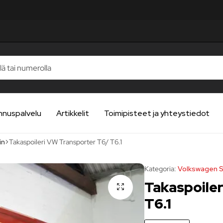
ELUA
ELUA
ELUA
ELUA
ELUA
nnuspalvelu
Artikkelit
Toimipisteet ja yhteystiedot
in
Takaspoileri VW Transporter T6/ T6.1
Kategoria:
Volkswagen Sp
Takaspoile
T6.1