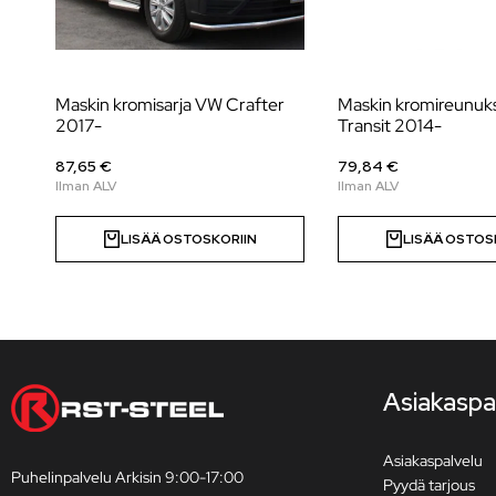
Maskin kromisarja VW Crafter
Maskin kromireunuk
2017-
Transit 2014-
87,65 €
79,84 €
LISÄÄ OSTOSKORIIN
LISÄÄ OSTOS
Asiakaspa
Asiakaspalvelu
Puhelinpalvelu Arkisin 9:00-17:00
Pyydä tarjous