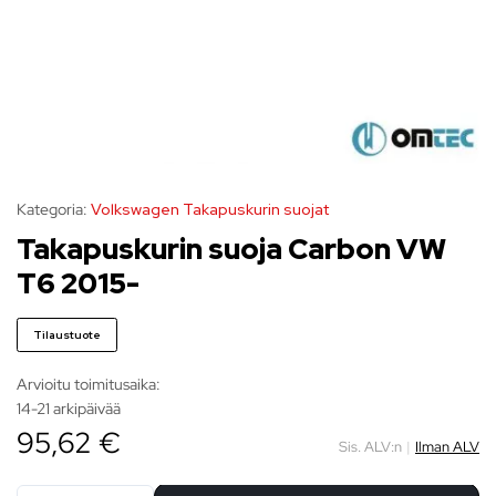
Kategoria:
Volkswagen Takapuskurin suojat
Takapuskurin suoja Carbon VW
T6 2015-
Tilaustuote
Arvioitu toimitusaika:
14-21 arkipäivää
95,62 €
Sis. ALV:n
|
Ilman ALV