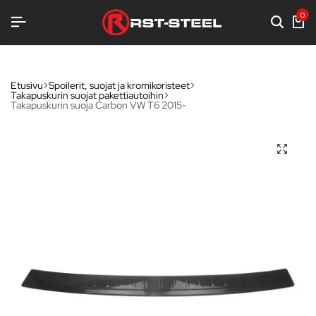
KOTIMAISTA LAATUA
KOTIMAISTA LAATUA
KOTIMAISTA LAATUA
TERÄKSENLUJAA VARUSTELUA
TERÄKSENLUJAA VARUSTELUA
TERÄKSENLUJAA VARUSTELUA
0
Etusivu
Spoilerit, suojat ja kromikoristeet
Takapuskurin suojat pakettiautoihin
Takapuskurin suoja Carbon VW T6 2015-