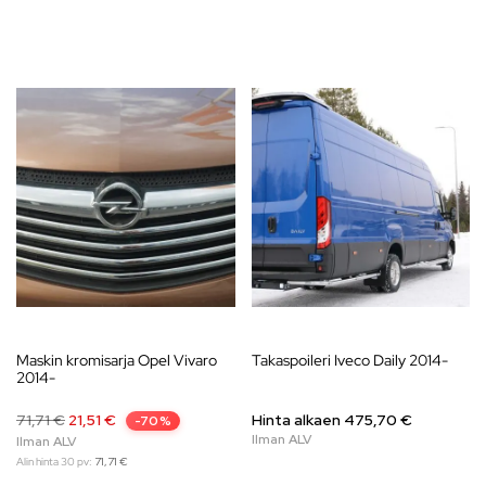
Maskin kromisarja Opel Vivaro
Takaspoileri Iveco Daily 2014-
2014-
71,71
€
21,51
€
Hinta alkaen 475,70 €
-70%
Alin hinta 30 pv:
71,71
€