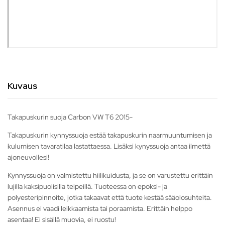
Kuvaus
Takapuskurin suoja Carbon VW T6 2015-
Takapuskurin kynnyssuoja estää takapuskurin naarmuuntumisen ja
kulumisen tavaratilaa lastattaessa. Lisäksi kynyssuoja antaa ilmettä
ajoneuvollesi!
Kynnyssuoja on valmistettu hiilikuidusta, ja se on varustettu erittäin
lujilla kaksipuolisilla teipeillä. Tuoteessa on epoksi- ja
polyesteripinnoite, jotka takaavat että tuote kestää sääolosuhteita.
Asennus ei vaadi leikkaamista tai poraamista. Erittäin helppo
asentaa! Ei sisällä muovia, ei ruostu!