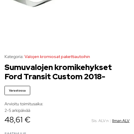
Kategoria:
Valojen kromiosat pakettiautoihin
Sumuvalojen kromikehykset
Ford Transit Custom 2018-
Varastossa
Arvioitu toimitusaika:
2-5 arkipäivää
48,61 €
Sis. ALV:n
|
Ilman ALV
SAATAVUUS