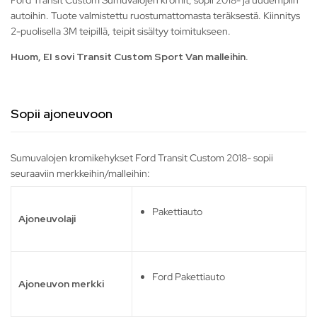
Ford Transit Custom Sumuvalojen kromit, sopii 2018- ja uudempiin
autoihin. Tuote valmistettu ruostumattomasta teräksestä. Kiinnitys
2-puolisella 3M teipillä, teipit sisältyy toimitukseen.
Huom, EI sovi Transit Custom Sport Van malleihin.
Sopii ajoneuvoon
Sumuvalojen kromikehykset Ford Transit Custom 2018- sopii
seuraaviin merkkeihin/malleihin:
Pakettiauto
Ajoneuvolaji
Ford Pakettiauto
Ajoneuvon merkki