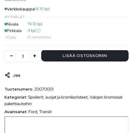
Verkkokauppa
Yli 10 kpl
MYYMÄLÄT
Nivala
Yli 10 kpl
Pirkkala
4 kpl
Oulu
Ei varastossa
LISÄÄ OSTOSKORIIN
Jaa
Tuotenumero:
20070001
Kategoriat:
Spoilerit, suojat ja kromikoristeet
,
Valojen kromiosat
pakettiautoihin
Avainsanat:
Ford
,
Transit