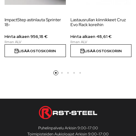
ImpactStep astinlauta Sprinter
Lastausrullan kiinnikkeet Cruz
18-
Evo Rack koreihin
Hinta alkaen
956,18
€
Hinta alkaen 48,61 €
LISÄÄ OSTOSKORIIN
LISÄÄ OSTOSKORIIN
Puhelinpalvelu Arkisin 9:00-17:00
Toimipisteiden Aukioloajat Arkisin 9:00-17:00