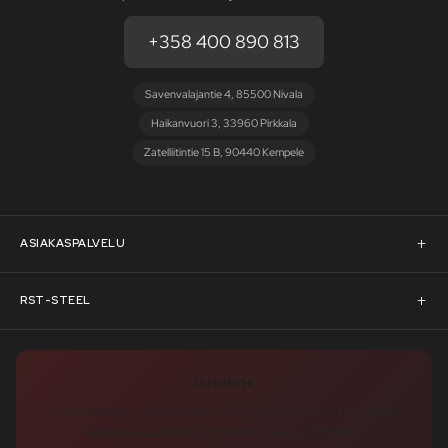
+358 400 890 813
Savenvalajantie 4, 85500 Nivala
Haikanvuori 3, 33960 Pirkkala
Zatelliitintie 15 B, 90440 Kempele
ASIAKASPALVELU
Asiakaspalvelu
RST-STEEL
Pyydä tarjous
RST-Steelin tarina
Uutiskirje
Rahoitus
rst-steel.com
Tilaa uutiskirje – nappaa heti -10 % alennuskoodi ja pysy ajan
tasalla uutuuksista, tarjouksista ja kampanjoista!