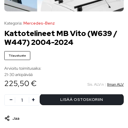
Kategoria:
Mercedes-Benz
Kattotelineet MB Vito (W639 /
W447) 2004-2024
Tilaustuote
Arvioitu toimitusaika:
21-30 arkipäivää
225,50 €
Sis. ALV:n
|
Ilman ALV
LISÄÄ OSTOSKORIIN
Jaa