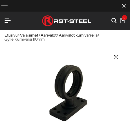
0
Etusivu
Valaisimet
Äärivalot
Äärivalot kumivarrella
Gylle Kumivarsi 110mm