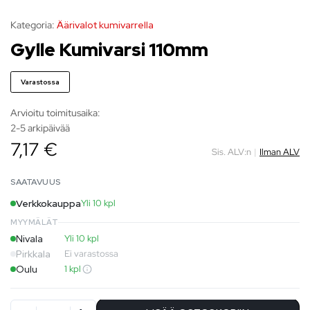
Kategoria:
Äärivalot kumivarrella
Gylle Kumivarsi 110mm
Varastossa
Arvioitu toimitusaika:
2-5 arkipäivää
7,17 €
Sis. ALV:n
|
Ilman ALV
SAATAVUUS
Verkkokauppa
Yli 10 kpl
MYYMÄLÄT
Nivala
Yli 10 kpl
Pirkkala
Ei varastossa
Oulu
1 kpl