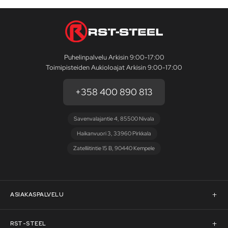
Puhelinpalvelu Arkisin 9:00-17:00
Toimipisteiden Aukioloajat Arkisin 9:00-17:00
+358 400 890 813
Savenvalajantie 4, 85500 Nivala
Haikanvuori 3, 33960 Pirkkala
Zatelliitintie 15 B, 90440 Kempele
ASIAKASPALVELU
Asiakaspalvelu
RST-STEEL