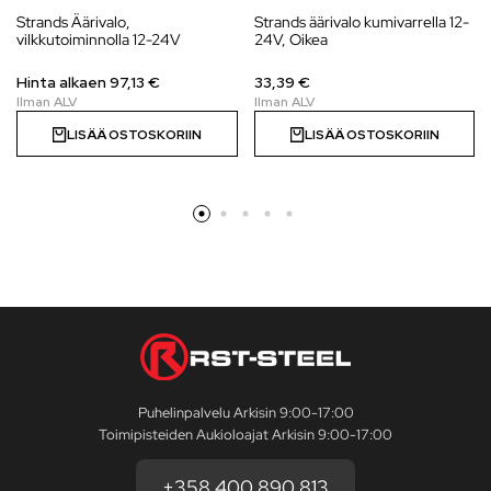
Strands Äärivalo,
Strands äärivalo kumivarrella 12-
vilkkutoiminnolla 12-24V
24V, Oikea
Hinta alkaen 97,13 €
33,39 €
LISÄÄ OSTOSKORIIN
LISÄÄ OSTOSKORIIN
Puhelinpalvelu Arkisin 9:00-17:00
Toimipisteiden Aukioloajat Arkisin 9:00-17:00
+358 400 890 813