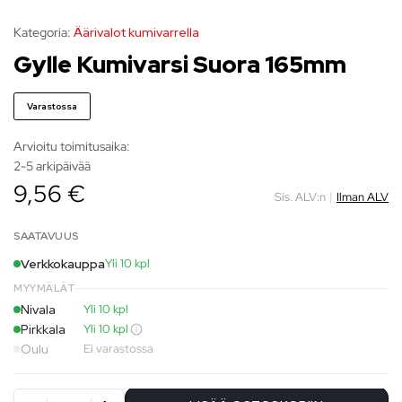
Kategoria:
Äärivalot kumivarrella
Gylle Kumivarsi Suora 165mm
Varastossa
Arvioitu toimitusaika:
2-5 arkipäivää
9,56 €
Sis. ALV:n
|
Ilman ALV
SAATAVUUS
Verkkokauppa
Yli 10 kpl
MYYMÄLÄT
Nivala
Yli 10 kpl
Pirkkala
Yli 10 kpl
Oulu
Ei varastossa