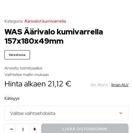
Kategoria:
Äärivalot kumivarrella
WAS Äärivalo kumivarrella
157x180x49mm
Varastossa
Arvioitu toimitusaika:
Vaihtelee mallin mukaan
Hinta alkaen 21,12 €
Sis. ALV:n
|
Ilman ALV
kätisyys
LISÄÄ OSTOSKORIIN