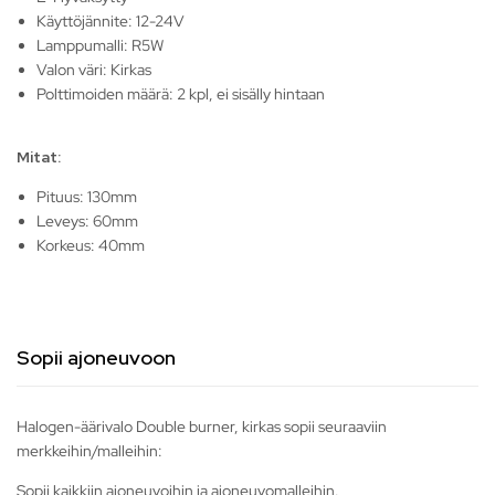
Käyttöjännite: 12-24V
Lamppumalli: R5W
Valon väri: Kirkas
Polttimoiden määrä: 2 kpl, ei sisälly hintaan
Mitat:
Pituus: 130mm
Leveys: 60mm
Korkeus: 40mm
Sopii ajoneuvoon
Halogen-äärivalo Double burner, kirkas sopii seuraaviin
merkkeihin/malleihin:
Sopii kaikkiin ajoneuvoihin ja ajoneuvomalleihin.