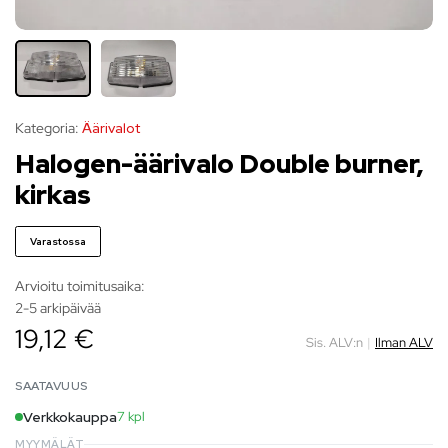
Kategoria:
Äärivalot
Halogen-äärivalo Double burner,
kirkas
Varastossa
Arvioitu toimitusaika:
2-5 arkipäivää
19,12 €
Sis. ALV:n
|
Ilman ALV
SAATAVUUS
Verkkokauppa
7 kpl
MYYMÄLÄT