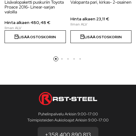
Lisävalopaketti puskuriin Toyota
Valopanta pari, kirkas- 2-osainen
Proace 2016- Linear-sarjan
valoilla
Hinta alkaen
23,11
€
Hinta alkaen
480,48
€
LISÄÄ OSTOSKORIIN
LISÄÄ OSTOSKORIIN
Puhelinpalvelu Arkisin 9:00-17:00
Toimipisteiden Aukioloajat Arkisin 9:00-17:00
+358 400 890 813