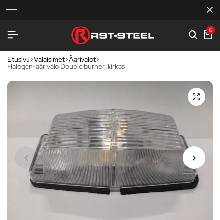
0
Etusivu
Valaisimet
Äärivalot
Halogen-äärivalo Double burner, kirkas