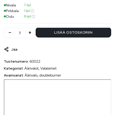
Nivala
7 kpl
Pirkkala
1 kpl
Oulu
8 kpl
LISÄÄ OSTOSKORIIN
Jaa
Tuotenumero:
60022
Kategoriat:
Äärivalot
,
Valaisimet
Avainsanat:
Äärivalo
,
doubleburner