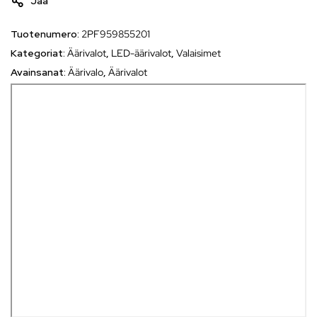
Jaa
Tuotenumero:
2PF959855201
Kategoriat:
Äärivalot
,
LED-äärivalot
,
Valaisimet
Avainsanat:
Äärivalo
,
Äärivalot