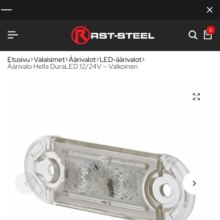
0
Etusivu
Valaisimet
Äärivalot
LED-äärivalot
Äärivalo Hella DuraLED 12/24V – Valkoinen