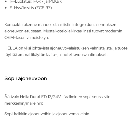
IP-Luokitus: IP6K7 ja IP6K9K
E-Hyväksytty (ECE R7)
Kompakti rakenne mahdollistaa siistin integroidun asennuksen
ajoneuvon etuosaan. Musta kotelo ja kirkas linssi tuovat modernin
OEM-tason viimeistelyn.
HELLA on yksi johtavista ajoneuvovalaistuksen valmistajista, ja tuote
täyttää ammattikäytön laatu- ja luotettavuusvaatimukset.
Sopii ajoneuvoon
Äärivalo Hella DuraLED 12/24V - Valkoinen sopii seuraaviin
merkkeihin/malleihin:
Sopii kaikkiin ajoneuvoihin ja ajoneuvomalleihin.