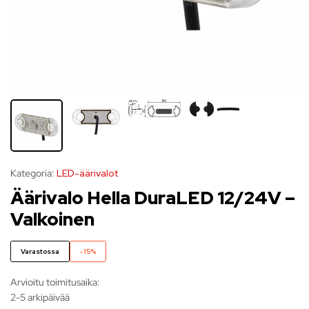
Kategoria:
LED-äärivalot
Äärivalo Hella DuraLED 12/24V –
Valkoinen
Varastossa
-15%
Arvioitu toimitusaika:
2-5 arkipäivää