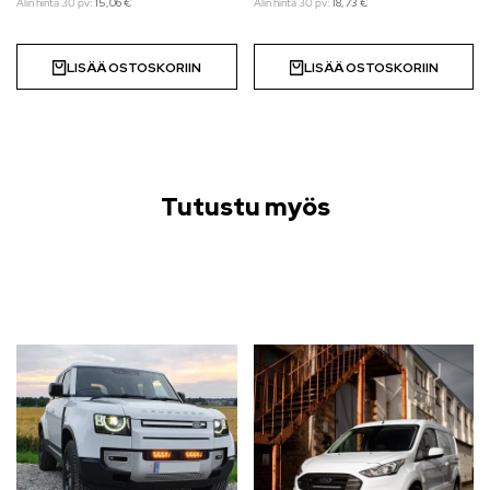
Alin hinta 30 pv:
15,06
€
Alin hinta 30 pv:
18,73
€
LISÄÄ OSTOSKORIIN
LISÄÄ OSTOSKORIIN
Tutustu myös