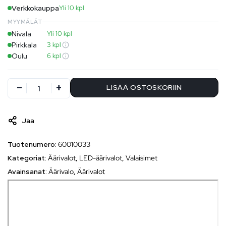
Verkkokauppa
Yli 10 kpl
MYYMÄLÄT
Nivala
Yli 10 kpl
Pirkkala
3 kpl
Oulu
6 kpl
LISÄÄ OSTOSKORIIN
Jaa
Tuotenumero:
60010033
Kategoriat:
Äärivalot
,
LED-äärivalot
,
Valaisimet
Avainsanat:
Äärivalo
,
Äärivalot