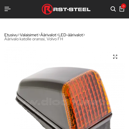
LUA
LUA
LUA
0
Etusivu
Valaisimet
Äärivalot
LED-äärivalot
Äärivalo katolle oranssi, Volvo FH