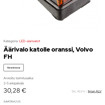
Kategoria:
LED-äärivalot
Äärivalo katolle oranssi, Volvo
FH
Varastossa
Arvioitu toimitusaika:
2-5 arkipäivää
30,28 €
Sis. ALV:n
|
Ilman ALV
SAATAVUUS