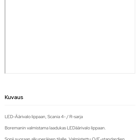
Kuvaus
LED-Äärivalo lippaan, Scania 4- / R-sarja
Boremanin valmistama laadukas LEDäärivalo lippaan.
Sopii suoraan alkuperäisen tilalle. Valmistettu O/E-standardien