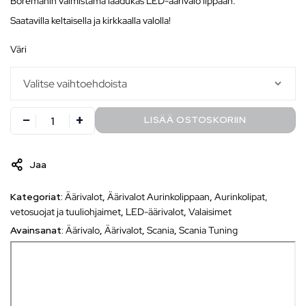
Boremanin valmistama laadukas LED-äärivalo lippaan.
Saatavilla keltaisella ja kirkkaalla valolla!
väri
LISÄÄ OSTOSKORIIN
Jaa
Kategoriat:
Äärivalot
,
Äärivalot Aurinkolippaan
,
Aurinkolipat,
vetosuojat ja tuuliohjaimet
,
LED-äärivalot
,
Valaisimet
Avainsanat:
Äärivalo
,
Äärivalot
,
Scania
,
Scania Tuning