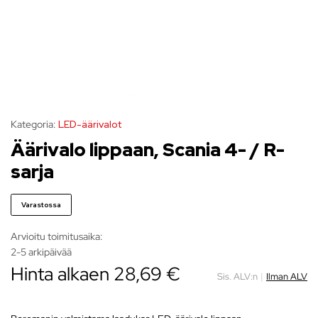
Kategoria:
LED-äärivalot
Äärivalo lippaan, Scania 4- / R-
sarja
Varastossa
Arvioitu toimitusaika:
2-5 arkipäivää
Hinta alkaen
28,69
€
Sis. ALV:n
|
Ilman ALV