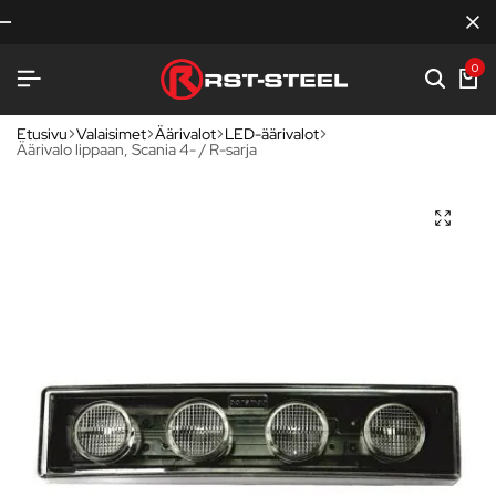
0
Etusivu
Valaisimet
Äärivalot
LED-äärivalot
Äärivalo lippaan, Scania 4- / R-sarja