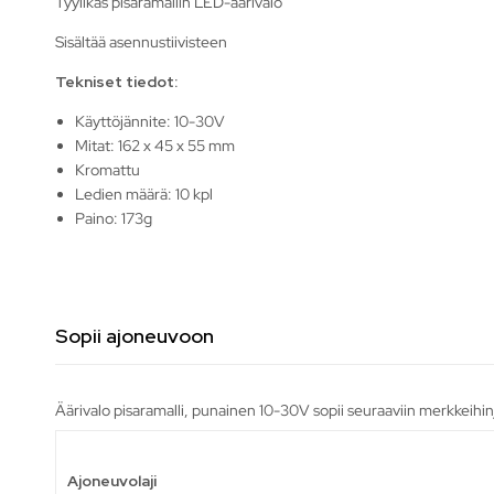
Tyylikäs pisaramallin LED-äärivalo
Sisältää asennustiivisteen
Tekniset tiedot:
Käyttöjännite: 10-30V
Mitat: 162 x 45 x 55 mm
Kromattu
Ledien määrä: 10 kpl
Paino: 173g
Sopii ajoneuvoon
Äärivalo pisaramalli, punainen 10-30V sopii seuraaviin merkkeihin
Ajoneuvolaji