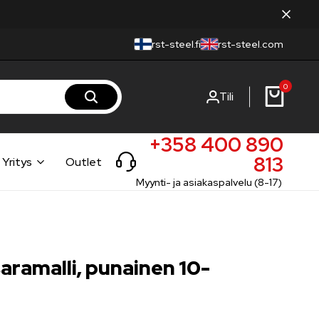
rst-steel.fi
rst-steel.com
0
Tili
+358 400 890
813
Yritys
Outlet
Myynti- ja asiakaspalvelu (8-17)
saramalli, punainen 10-