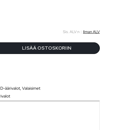
Sis. ALV:n
|
Ilman ALV
LISÄÄ OSTOSKORIIN
D-äärivalot
,
Valaisimet
ivalot