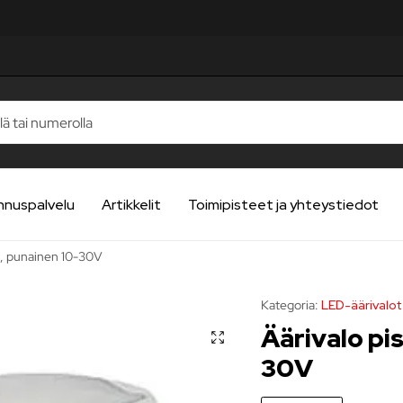
nnuspalvelu
Artikkelit
Toimipisteet ja yhteystiedot
li, punainen 10-30V
Kategoria:
LED-äärivalot
Äärivalo pi
30V