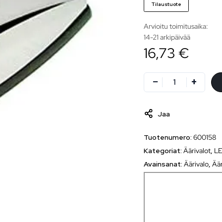
Tilaustuote
Arvioitu toimitusaika:
14-21 arkipäivää
16,73 €
Jaa
Tuotenumero:
600158
Kategoriat:
Äärivalot
,
LE
Avainsanat:
Äärivalo
,
Äär