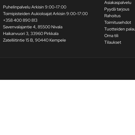
Asiakaspalvelu
Puhelinpalvelu Arkisin 9:00-17:00
Pyydä tarjous
Toimipisteiden Aukioloajat Arkisin 9:00-17:00
Rahoitus
+358 400 890 813
Toimitusehdot
Savenvalajantie 4, 85500 Nivala
Tuotteiden pala
Haikanvuori 3, 33960 Pirkkala
Oma tili
Zatelliitintie 15 B, 90440 Kempele
Tilaukset