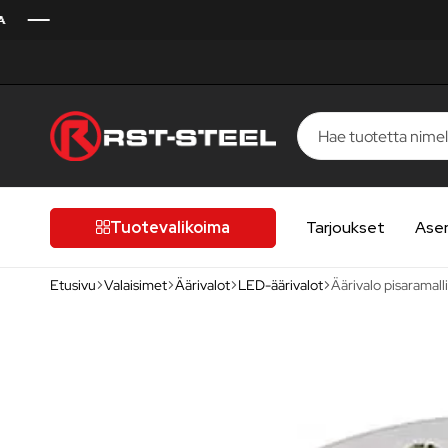
RST-
Kotimaista
Steel
laatua,
laatutietoiselle
Tuotevalikoima
Tarjoukset
Ase
autoilijalle
Etusivu
Valaisimet
Äärivalot
LED-äärivalot
Äärivalo pisaramal