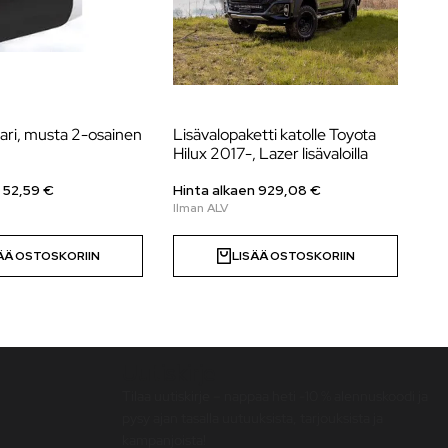
ari, musta 2-osainen
Lisävalopaketti katolle Toyota
Va
Hilux 2017-, Lazer lisävaloilla
20
lis
 52,59 €
Hinta alkaen
929,08
€
Hi
ÄÄ OSTOSKORIIN
LISÄÄ OSTOSKORIIN
Uutiskirje
Tilaa uutiskirje – nappaa heti -10 % alennuskoodi ja
pysy ajan tasalla uutuuksista, tarjouksista ja
kampanjoista!