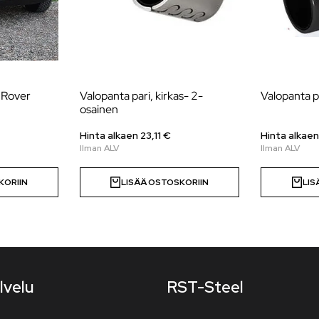
d Rover
Valopanta pari, kirkas- 2-
Valopanta p
osainen
Hinta alkaen
23,11
€
Hinta alkaen
KORIIN
LISÄÄ OSTOSKORIIN
LIS
lvelu
RST-Steel