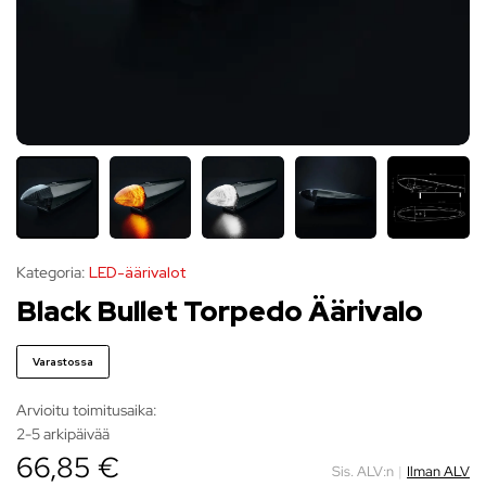
Kategoria:
LED-äärivalot
Black Bullet Torpedo Äärivalo
Varastossa
Arvioitu toimitusaika:
2-5 arkipäivää
66,85 €
Sis. ALV:n
|
Ilman ALV