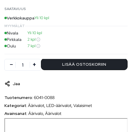
SAATAVUUS
Verkkokauppa
Yli 10 kpl
MYYMÄLÄT
Nivala
Yli 10 kpl
Pirkkala
2 kpl
Oulu
7 kpl
LISÄÄ OSTOSKORIIN
Jaa
Tuotenumero:
6041-0088
Kategoriat:
Äärivalot
,
LED-äärivalot
,
Valaisimet
Avainsanat:
Äärivalo
,
Äärivalot