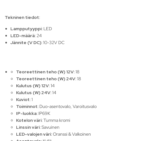
Tekninen tiedot:
Lampputyyppi:
LED
LED-määrä:
24
Jännite (V DC):
10-32V DC
Teoreettinen teho (W) 12V:
18
Teoreettinen teho (W) 24V:
18
Kulutus (W) 12V:
14
Kulutus (W) 24V:
14
Kuviot:
1
Toiminnot:
Duo-asentovalo, Varoitusvalo
IP-luokka:
IP69K
Kotelon väri:
Tumma kromi
Linssin väri:
Savuinen
LED-valojen väri:
Oranssi & Valkoinen