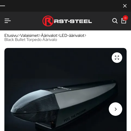
0
Etusivu
Valaisimet
Äärivalot
LED-äärivalot
Black Bullet Torpedo Äärivalo