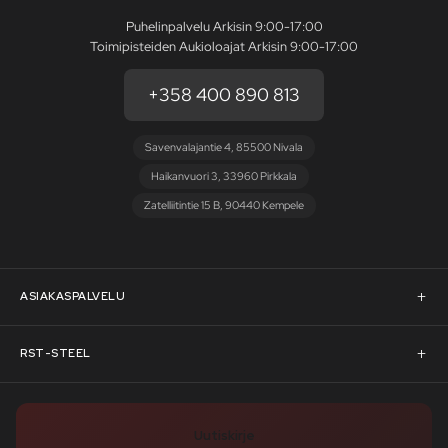
Puhelinpalvelu Arkisin 9:00-17:00
Toimipisteiden Aukioloajat Arkisin 9:00-17:00
+358 400 890 813
Savenvalajantie 4, 85500 Nivala
Haikanvuori 3, 33960 Pirkkala
Zatelliitintie 15 B, 90440 Kempele
ASIAKASPALVELU
Asiakaspalvelu
RST-STEEL
Pyydä tarjous
RST-Steelin tarina
Uutiskirje