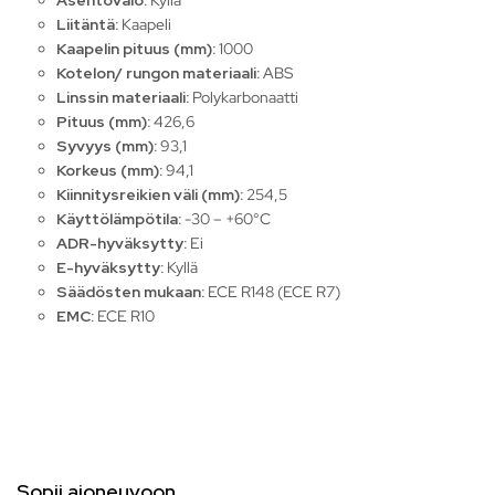
Asentovalo:
Kyllä
Liitäntä:
Kaapeli
Kaapelin pituus (mm):
1000
Kotelon/ rungon materiaali:
ABS
Linssin materiaali:
Polykarbonaatti
Pituus (mm):
426,6
Syvyys (mm):
93,1
Korkeus (mm):
94,1
Kiinnitysreikien väli (mm):
254,5
Käyttölämpötila:
-30 – +60°C
ADR-hyväksytty:
Ei
E-hyväksytty:
Kyllä
Säädösten mukaan:
ECE R148 (ECE R7)
EMC:
ECE R10
Sopii ajoneuvoon