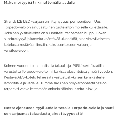
Maksimoi tyylisi tinkimättömällä laadulla!
Strands IZE LED -sarjaan on liittynyt uusi perheenjäsen. Uusi
Torpedo-valo on ainutlaatuinen tuote intohimoiselle kuljettajalle.
Jokainen yksityiskohta on suunniteltu tarjoamaan huippuluokan
suorituskykyä ja katseita kääntävää ulkonäköä, aina virtaviivaisesta
kotelosta kestävään linssiin, kaksiasentoiseen valoon ja
varoitusvaloon.
Kolmen vuoden toiminnallisella takuulla ja IP69K-sertifikaatilla
varustettu Torpedo-valo toimii kaikissa olosuhteissa ympäri vuoden.
Kestävä ABS-kotelo tekee siitä vastustuskykyisen kemikaaleille,
lämpötilalle ja vedelle. Tumma savuinen polykarbonaattilinssi on
tarpeeksi vahva kestämään ankaria sääolosuhteita ja iskuja.
Nosta ajoneuvosi tyyli uudelle tasolle Torpedo-valolla ja nauti
sen tarjoamasta laadusta ja kestävyydestä!