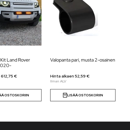
e Kit Land Rover
Valopanta pari, musta 2-osainen
La
2020-
Hyb
n
612,75
€
Hinta alkaen 52,59 €
Hi
ÄÄ OSTOSKORIIN
LISÄÄ OSTOSKORIIN
Uutiskirje