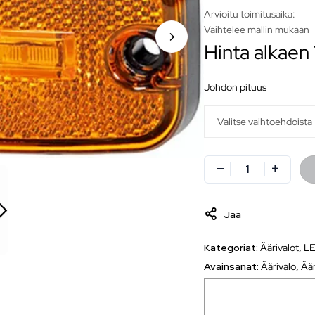
Arvioitu toimitusaika:
Vaihtelee mallin mukaan
Hinta alkaen
johdon pituus
Jaa
Kategoriat:
Äärivalot
,
LE
Avainsanat:
Äärivalo
,
Äär