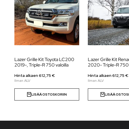
Lazer Grille Kit Toyota LC200
Lazer Grille Kit Ren
2019-, Triple-R 750 valoilla
2020- Triple-R 750 v
Hinta alkaen
612,75
€
Hinta alkaen
612,75
€
LISÄÄ OSTOSKORIIN
LISÄÄ OSTOS