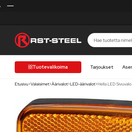
RST-
Kotimaista
Steel
laatua,
laatutietoiselle
Tuotevalikoima
Tarjoukset
Ase
autoilijalle
Etusivu
Valaisimet
Äärivalot
LED-äärivalot
Hella LED Sivuval