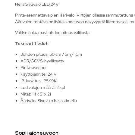
Hella Sivuvalo LED 24V
Pinta-asennettava pieni äärivalo. Virtojen ollessa sammutettuna v
Äärivalon tehtävä on lisätä ajoneuvon näkyvyyttä liikenteessä, m
Valitse haluamasi johdon pituus valikosta
Tekniset tiedot:
Johdon pituus: 50 cm / 5m / 10m
ADR/GGVS-hyväksytty
Pinta-asennus
Käyttöjännite: 24 V
IP-luokitus: IP5K9K
Led valojen määrä: 2 kpl
Mitat: 111 x 51 x 21
Äärivalo: Sivuvalo heijastimella
Sopii ajoneuvoon