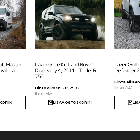
ault Master
Lazer Grille Kit Land Rover
Lazer Grill
aloilla
Discovery 4, 2014-, Triple-R
Defender 
750
Hinta alkae
Hinta alkaen
612,75
€
KORIIN
LISÄÄ OSTOSKORIIN
LIS