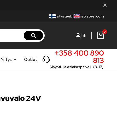
rst-steel.fi
rst-steel.com
0
Tili
+358 400 890
813
Yritys
Outlet
Myynti- ja asiakaspalvelu (8-17)
ivuvalo 24V