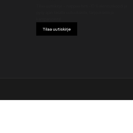
Tilaa uutiskirje – nappaa heti -10 % alennuskoodi ja
pysy ajan tasalla uutuuksista, tarjouksista ja
kampanjoista!
Tilaa uutiskirje