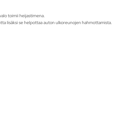
alo toimii heijastimena.
utta lisäksi se helpottaa auton ulkoreunojen hahmottamista.