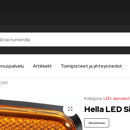
nnuspalvelu
Artikkelit
Toimipisteet ja yhteystiedot
o 24V
Kategoria:
LED-äärivalot
Hella LED S
Varastossa