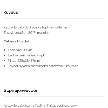
Kuvaus
Kattokilpivalo LED Scania topline-malleihin
Ei sovi NextGen 2017- malleihin
Tekniset tiedot:
Lasin väri: Kirkas
Led valojen määrä: 4 kpl
Mitat: 225x38x37mm
Täydellisyyden saamikseksi ostettava 6 kpl/auto
Sopii ajoneuvoon
Kattokilpivalo Scania Topline, Kirkas sopii seuraaviin