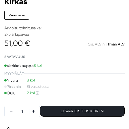
Kirkas
Varastossa
Arvioitu toimitusaika:
2-5 arkipäivää
51,00 €
Sis. ALV:n
|
Ilman ALV
SAATAVUUS
Verkkokauppa
8 kpl
MYYMÄLÄT
Nivala
8 kpl
Pirkkala
Ei varastossa
Oulu
2 kpl
LISÄÄ OSTOSKORIIN