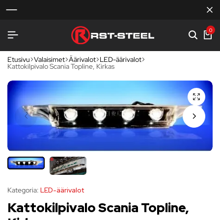
0
Etusivu
Valaisimet
Äärivalot
LED-äärivalot
Kattokilpivalo Scania Topline, Kirkas
Kategoria:
LED-äärivalot
Kattokilpivalo Scania Topline,