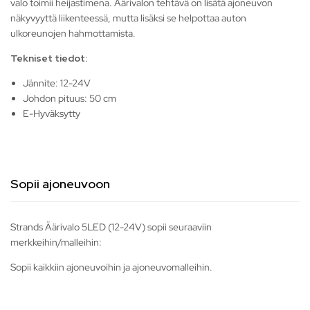
valo toimii heijastimena. Äärivalon tehtävä on lisätä ajoneuvon
näkyvyyttä liikenteessä, mutta lisäksi se helpottaa auton
ulkoreunojen hahmottamista.
Tekniset tiedot:
Jännite: 12-24V
Johdon pituus: 50 cm
E-Hyväksytty
Sopii ajoneuvoon
Strands Äärivalo 5LED (12-24V) sopii seuraaviin
merkkeihin/malleihin:
Sopii kaikkiin ajoneuvoihin ja ajoneuvomalleihin.