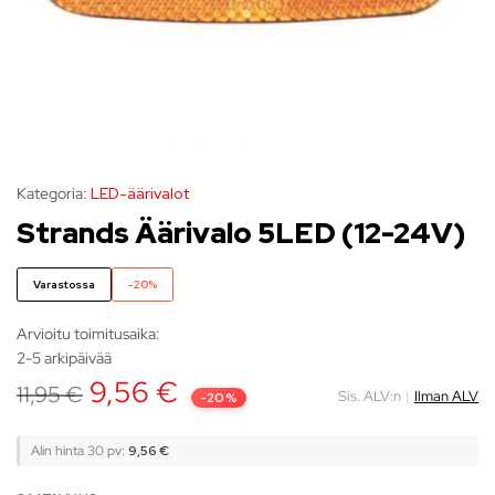
Kategoria:
LED-äärivalot
Strands Äärivalo 5LED (12-24V)
Varastossa
-20%
Arvioitu toimitusaika:
2-5 arkipäivää
9,56
€
11,95
€
Sis. ALV:n
|
Ilman ALV
-20%
Alin hinta 30 pv:
9,56
€