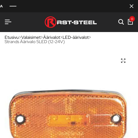
0
Etusivu
Valaisimet
Äärivalot
LED-äärivalot
Strands Äärivalo 5LED (12-24V)