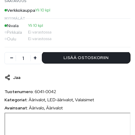
SAATAVUUS
Verkkokauppa
Yli 10 kpl
MYYMÄLÄT
Nivala
Yli 10 kpl
Pirkkala
Ei varastossa
Oulu
Ei varastossa
LISÄÄ OSTOSKORIIN
Jaa
Tuotenumero:
6041-0042
Kategoriat:
Äärivalot
,
LED-äärivalot
,
Valaisimet
Avainsanat:
Äärivalo
,
Äärivalot